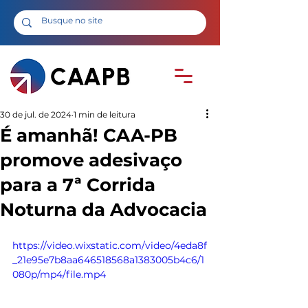
30 de jul. de 2024
1 min de leitura
É amanhã! CAA-PB
promove adesivaço
para a 7ª Corrida
Noturna da Advocacia
https://video.wixstatic.com/video/4eda8f
_21e95e7b8aa646518568a1383005b4c6/1
080p/mp4/file.mp4