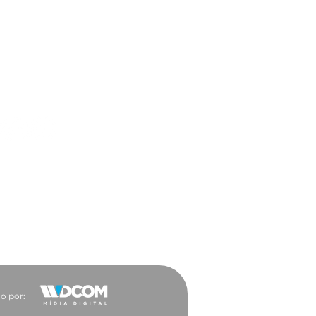
ar a trabalho ficou
 vantajoso para a
ocacia
es Sociais
o por: