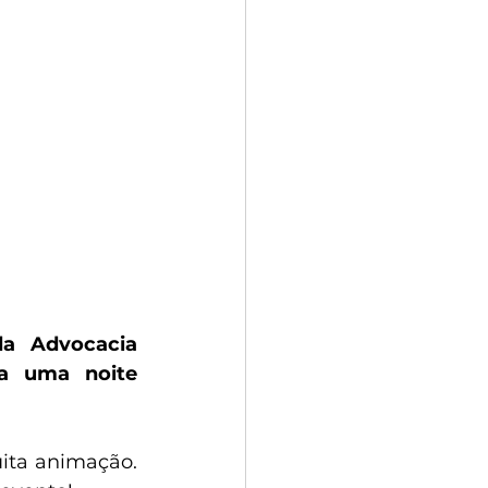
a Advocacia 
a uma noite 
ta animação. 