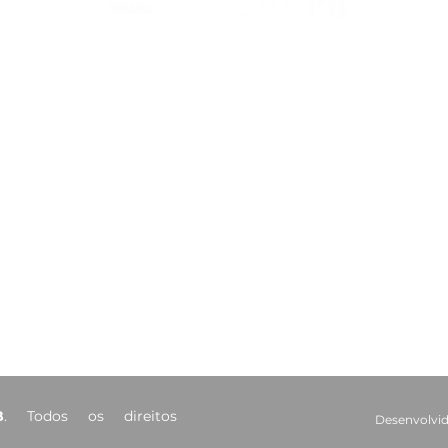
CAA-PB celebra o Dia
Viaj
Internacional da Mulher
mais
Negra Latino-Americana
adv
e Caribenha
Red
Contatos
Ouvidoria
Fale Conosco
s Salões
(83) 98221-4635
atendimento@caapb.org.br
arência
Av. Mato Grosso, 333 - Bairro
dos Estados - João Pessoa - PB
B
. Todos os direitos
Desenvolvid