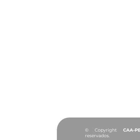
João Pessoa celebra 441
anos de história, cultura
e desenvolvimento
Institucional
Sobre
Diretoria
Agendamento do
Convênios
Notícias
Portal da Transp
© Copyright
CAA-P
reservados.