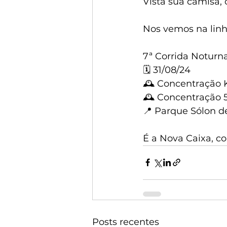
Vista sua camisa, 
Nos vemos na lin
7ª Corrida Notur
🗓️ 31/08/24
🕰 Concentração Ki
🕰 Concentração 5
📍 Parque Sólon d
É a Nova Caixa, c
Posts recentes