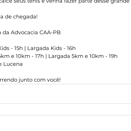
calce seus tênis e venha fazer parte desse grande
ha de chegada!
na da Advocacia CAA-PB
ds - 15h | Largada Kids - 16h
km e 10km - 17h | Largada 5km e 10km - 19h
e Lucena
orrendo junto com você!