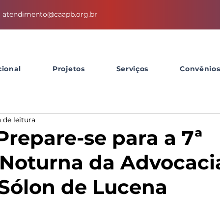
atendimento@caapb.org.br
cional
Projetos
Serviços
Convênio
 de leitura
Prepare-se para a 7ª
 Noturna da Advocaci
Sólon de Lucena