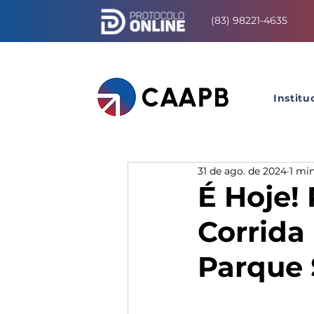
(83) 98221-4635
Institu
31 de ago. de 2024
1 min
É Hoje! 
Corrida
Parque 