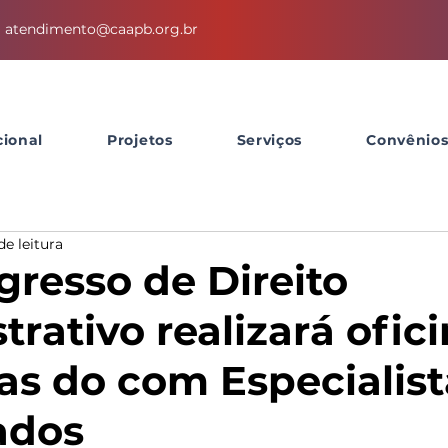
atendimento@caapb.org.br
cional
Projetos
Serviços
Convênio
de leitura
gresso de Direito
rativo realizará ofic
as do com Especialist
ados