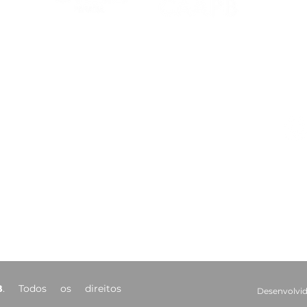
CAA-PB celebra o Dia
Viaj
Internacional da Mulher
mais
Negra Latino-Americana
adv
e Caribenha
Red
Contatos
Ouvidoria
Fale Conosco
s Salões
(83) 98221-4635
atendimento@caapb.org.br
arência
Av. Mato Grosso, 333 - Bairro
dos Estados - João Pessoa - PB
B
. Todos os direitos
Desenvolvid