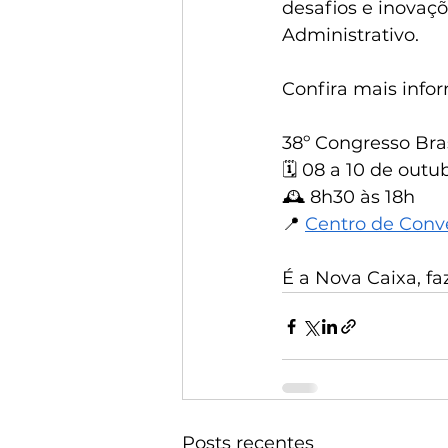
desafios e inovaçõ
Administrativo.
Confira mais info
38º Congresso Bras
🗓️ 08 a 10 de out
🕰️ 8h30 às 18h
📍 
Centro de Conv
É a Nova Caixa, f
Posts recentes