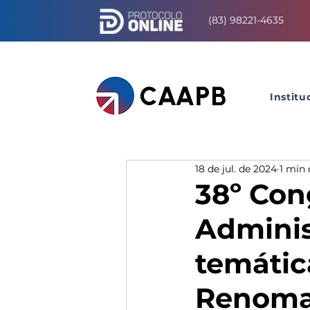
(83) 98221-4635
Institu
18 de jul. de 2024
1 min 
38º Con
Administ
temátic
Renom