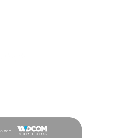
ar a trabalho ficou
 vantajoso para a
ocacia
es Sociais
o por: