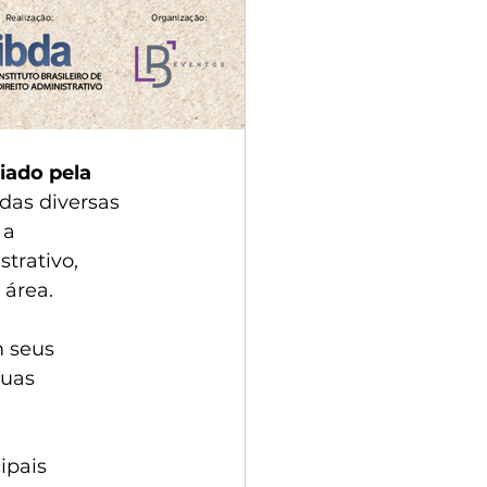
iado pela 
adas diversas 
 a 
trativo, 
 área.
m seus 
suas 
ipais 