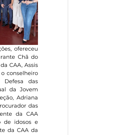
ões, ofereceu 
rante Chã do 
da CAA, Assis 
o conselheiro 
 Defesa das 
ual da Jovem 
eção, Adriana 
rocurador das 
dente da CAA 
 de idosos e 
te da CAA da 