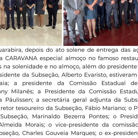
rabira, depois do ato solene de entrega das aç
da CARAVANA especial almoço no famoso restau
s na solenidade e no almoço, além do presidente 
sidente da Subseção, Alberto Evaristo, estiveram 
aia; a presidente da Comissão Estadual de
anny Milanês; a Presidente da Comissão Estad
a Páulissen; a secretária geral adjunta da Subs
iretor tesoureiro da Subseção, Fábio Mariano; o P
 Subseção, Marinaldo Bezerra Pontes; o Presi
 Almeida Morais; o vice-presidente da comissão
bseção, Charles Gouveia Marques; o ex-presiden