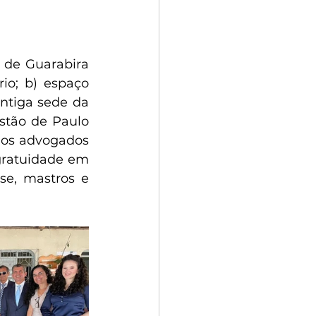
de Guarabira 
io; b) espaço 
ntiga sede da 
stão de Paulo 
dos advogados 
gratuidade em 
se, mastros e 
 