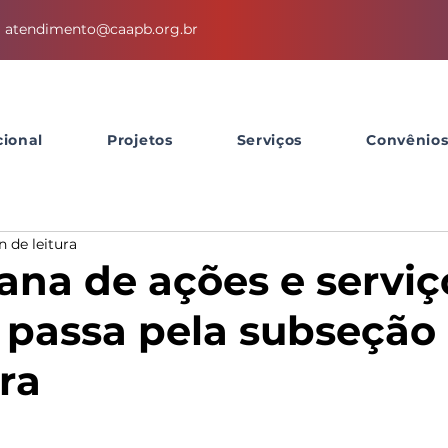
atendimento@caapb.org.br
cional
Projetos
Serviços
Convênio
n de leitura
ana de ações e serviç
passa pela subseção
ra