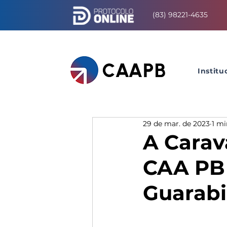
(83) 98221-4635
Institu
29 de mar. de 2023
1 mi
A Carav
CAA PB 
Guarabi