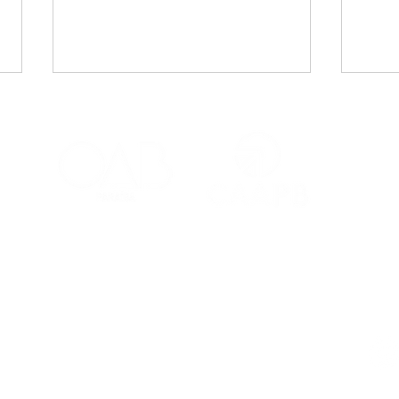
CAA-PB celebra o Dia
Viaj
Internacional da Mulher
mais
Negra Latino-Americana
adv
e Caribenha
Red
Contatos
Ouvidoria
Fale Conosco
s Salões