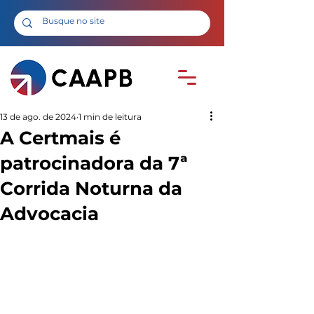
13 de ago. de 2024
1 min de leitura
A Certmais é
patrocinadora da 7ª
Corrida Noturna da
Advocacia