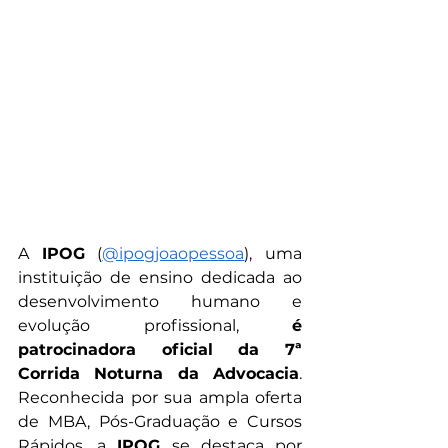
A 
IPOG
 (
@ipogjoaopessoa
), uma 
instituição de ensino dedicada ao 
desenvolvimento humano e 
evolução profissional, 
é 
patrocinadora oficial da 7ª 
Corrida Noturna da Advocacia
. 
Reconhecida por sua ampla oferta 
de MBA, Pós-Graduação e Cursos 
Rápidos, a 
IPOG
 se destaca por 