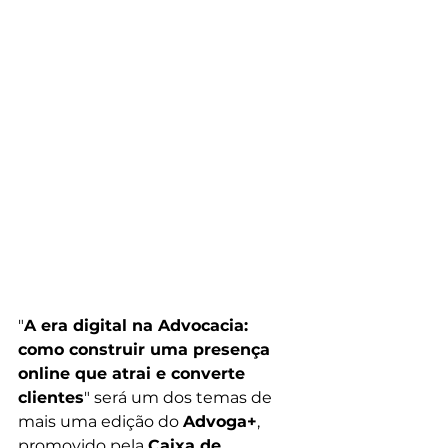
"
A era digital na Advocacia: 
como construir uma presença 
online que atrai e converte 
clientes
" será um dos temas de 
mais uma edição do 
Advoga+
, 
promovido pela 
Caixa de 