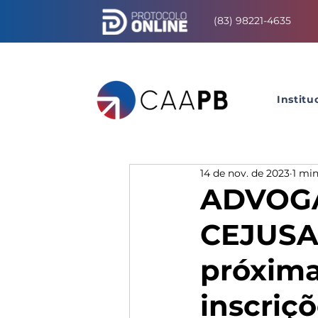
(83) 98221-4635
Institu
14 de nov. de 2023
1 min
ADVOGA
CEJUSA 
próxima
inscriç