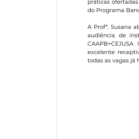
práticas ofertada
do Programa Banco
A Profª. Susana a
audiência de inst
CAAPB+CEJUSA li
excelente recepti
todas as vagas já 