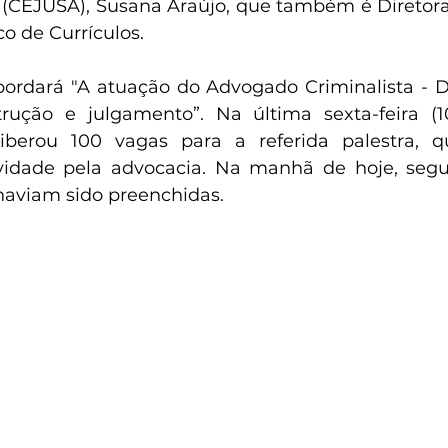
s (CEJUSA), Susana Araújo, que também é Diretor
 de Currículos.
bordará "A atuação do Advogado Criminalista - D
rução e julgamento”. Na última sexta-feira (10
berou 100 vagas para a referida palestra, q
vidade pela advocacia. Na manhã de hoje, segund
haviam sido preenchidas. 