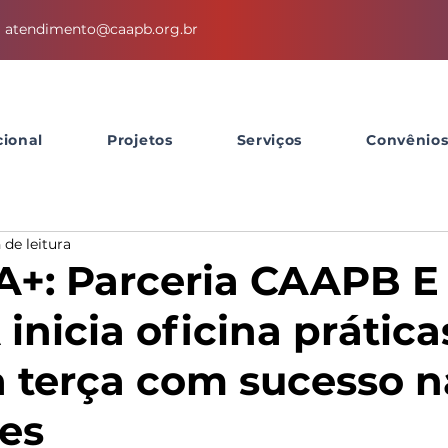
atendimento@caapb.org.br
cional
Projetos
Serviços
Convênio
 de leitura
+: Parceria CAAPB E
inicia oficina prática
 terça com sucesso n
ões