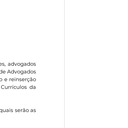
es, advogados 
 de Advogados 
e reinserção 
urrículos da 
uais serão as 