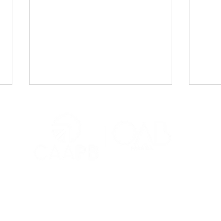
CAA-PB celebra o Dia
Viaj
Internacional da Mulher
mais
Negra Latino-Americana
adv
e Caribenha
Red
Contatos