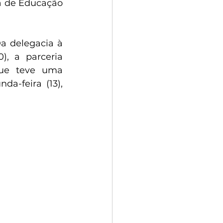
a de Educação 
a delegacia à 
), a parceria 
ue teve uma 
a-feira (13), 