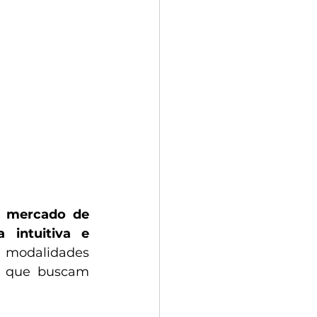
o mercado de 
a intuitiva e 
modalidades 
s que buscam 