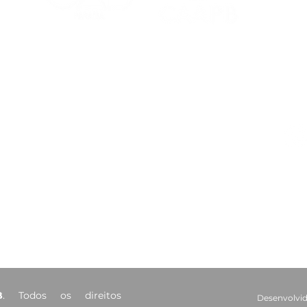
CAA-PB celebra o Dia
Viaj
Internacional da Mulher
mais
Negra Latino-Americana
adv
e Caribenha
Red
Contatos
Ouvidoria
Fale Conosco
s Salões
(83) 98221-4635
atendimento@caapb.org.br
arência
Av. Mato Grosso, 333 - Bairro
dos Estados - João Pessoa - PB
B
. Todos os direitos
Desenvolvid