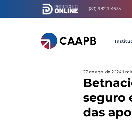
(83) 98221-4635
Institu
27 de ago. de 2024
1 mi
Betnaci
seguro 
das apo