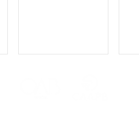
CAA-PB celebra o Dia
Viaj
Internacional da Mulher
mais
Negra Latino-Americana
adv
e Caribenha
Red
Contatos