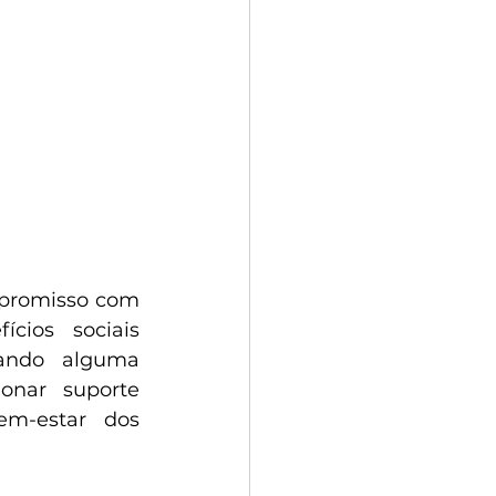
promisso com 
cios sociais 
ando alguma 
onar suporte 
m-estar dos 