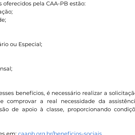
s oferecidos pela CAA-PB estão:
ção;
de;
;
ário ou Especial;
nsal;
esses benefícios, é necessário realizar a solicitaç
e comprovar a real necessidade da assistênc
são de apoio à classe, proporcionando condiçõ
es em: 
caapb.org.br/beneficios-sociais
.