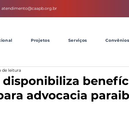
atendimento@caapb.org.br
cional
Projetos
Serviços
Convênio
 de leitura
disponibiliza benefíc
 para advocacia parai