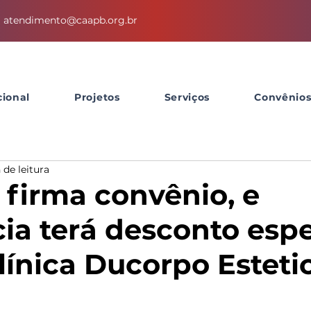
atendimento@caapb.org.br
cional
Projetos
Serviços
Convênio
 de leitura
firma convênio, e
ia terá desconto espe
línica Ducorpo Esteti