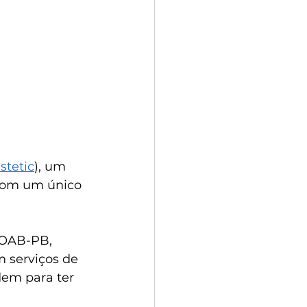
tetic
), um 
com um único 
 OAB-PB, 
 serviços de 
dem para ter 