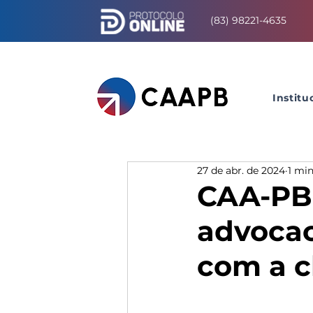
(83) 98221-4635
Institu
27 de abr. de 2024
1 min
CAA-PB 
advocac
com a c