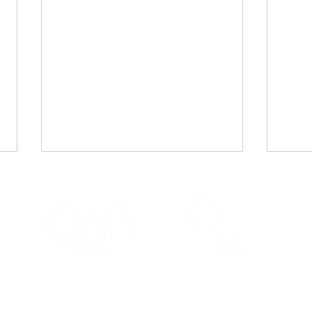
CAA-PB celebra o Dia
Viaj
Internacional da Mulher
mais