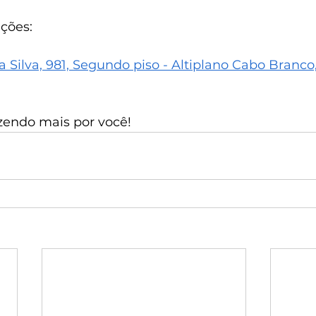
ções:
da Silva, 981, Segundo piso - Altiplano Cabo Branco
azendo mais por você!