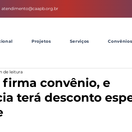
atendimento@caapb.org.br
cional
Projetos
Serviços
Convênio
n de leitura
firma convênio, e
ia terá desconto espe
e