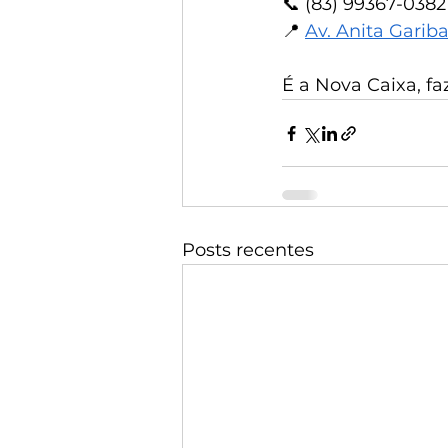
📞 (83) 99367-0382
📍 
Av. Anita Gariba
É a Nova Caixa, f
Posts recentes