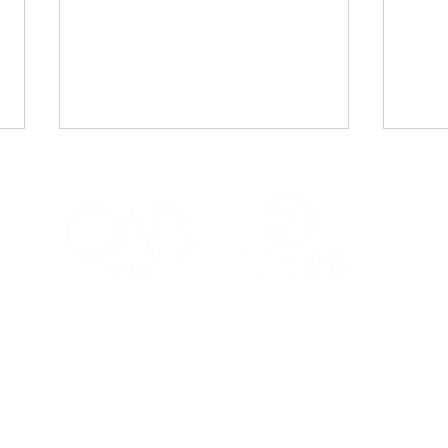
CAA-PB celebra o Dia
Viaj
Internacional da Mulher
mais
Negra Latino-Americana
adv
e Caribenha
Red
Contatos
Ouvidoria