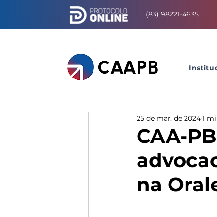
(83) 98221-4635
Institu
25 de mar. de 2024
1 mi
CAA-PB 
advocac
na Oral