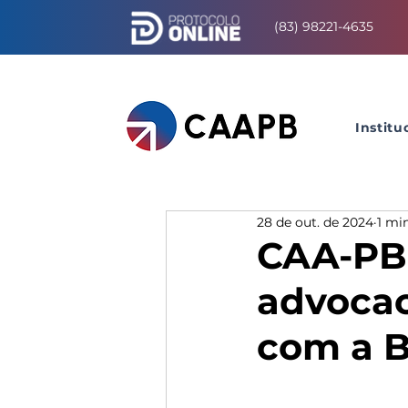
(83) 98221-4635
Institu
28 de out. de 2024
1 min
CAA-PB 
advocac
com a B