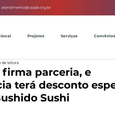
atendimento@caapb.org.br
cional
Projetos
Serviços
Convênio
 de leitura
firma parceria, e
ia terá desconto espe
ushido Sushi