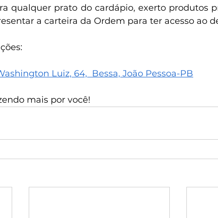
ara qualquer prato do cardápio, exerto produtos p
resentar a carteira da Ordem para ter acesso ao d
ções:
Washington Luiz, 64,  Bessa, João Pessoa-PB
azendo mais por você!