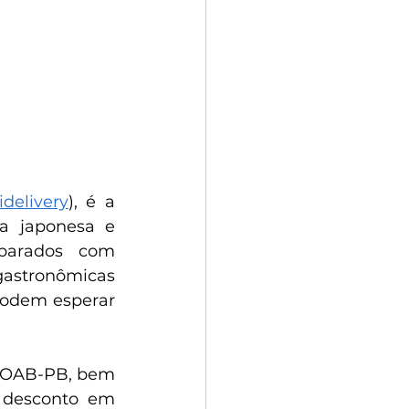
idelivery
), é a 
a japonesa e 
parados com 
astronômicas 
podem esperar 
 OAB-PB, bem 
desconto em 