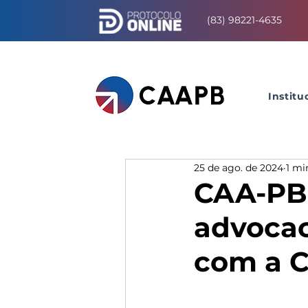
(83) 98221-4635
Institu
25 de ago. de 2024
1 mi
CAA-PB 
advocac
com a C