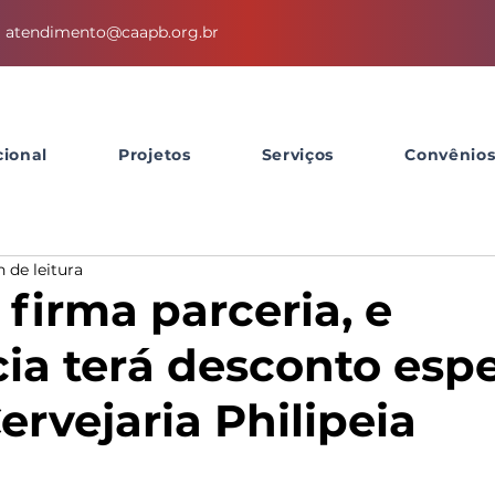
atendimento@caapb.org.br
cional
Projetos
Serviços
Convênio
n de leitura
firma parceria, e
ia terá desconto espe
ervejaria Philipeia