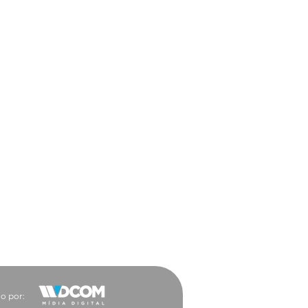
ar a trabalho ficou
 vantajoso para a
ocacia
es Sociais
o por: