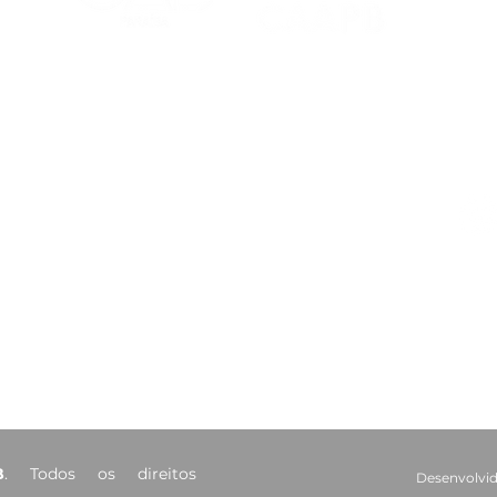
CAA-PB celebra o Dia
Viaj
Internacional da Mulher
mais
Negra Latino-Americana
adv
e Caribenha
Red
Contatos
Ouvidoria
Fale Conosco
s Salões
(83) 98221-4635
atendimento@caapb.org.br
arência
Av. Mato Grosso, 333 - Bairro
dos Estados - João Pessoa - PB
B
. Todos os direitos
Desenvolvid