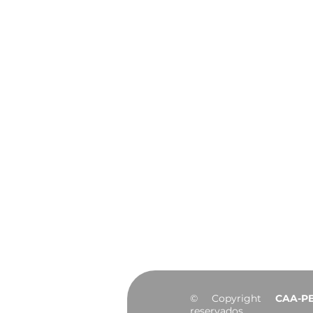
João Pessoa celebra 441
anos de história, cultura
e desenvolvimento
Institucional
Sobre
Diretoria
Agendamento do
Convênios
Notícias
Portal da Transp
© Copyright
CAA-P
reservados.