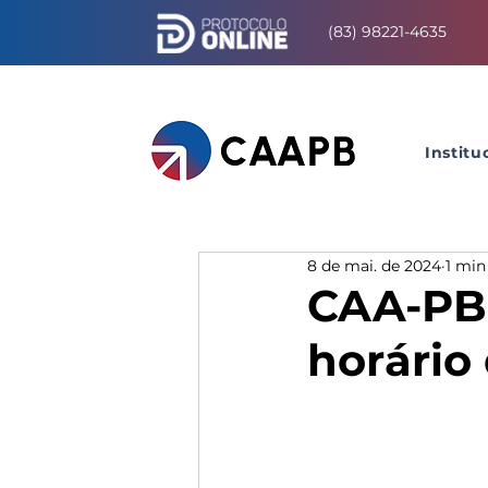
(83) 98221-4635
Institu
8 de mai. de 2024
1 min
CAA-PB
horário