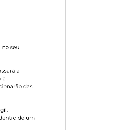
a
 no seu 
ssará a 
 a 
cionarão das 
il, 
 dentro de um 