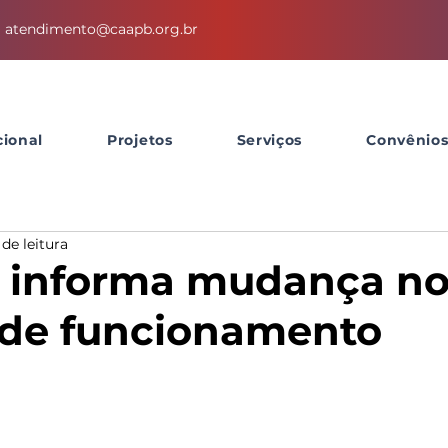
atendimento@caapb.org.br
cional
Projetos
Serviços
Convênio
 de leitura
 informa mudança n
 de funcionamento