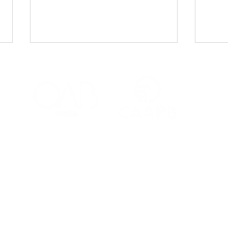
CAA-PB celebra o Dia
Viaj
Internacional da Mulher
mais
Negra Latino-Americana
adv
e Caribenha
Red
Contatos
Ouvidoria
Fale Conosco
s Salões