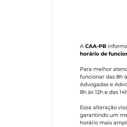
A 
CAA-PB
 informa
horário de funci
Para melhor atend
funcionar das 8h à
Advogadas e Advog
8h às 12h e das 14h
Essa alteração vis
garantindo um mel
horário mais ampl