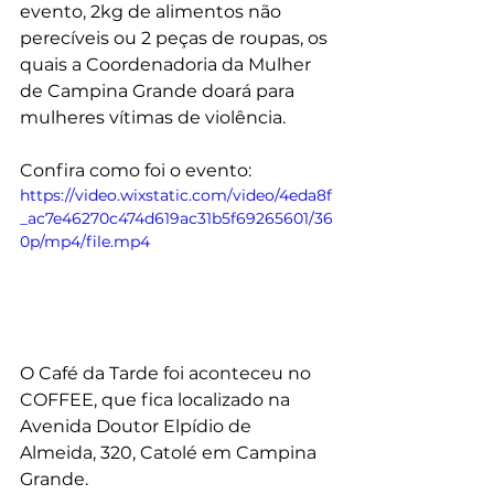
evento, 2kg de alimentos não 
perecíveis ou 2 peças de roupas, os 
quais a Coordenadoria da Mulher 
de Campina Grande doará para 
mulheres vítimas de violência.
Confira como foi o evento: 
https://video.wixstatic.com/video/4eda8f
_ac7e46270c474d619ac31b5f69265601/36
0p/mp4/file.mp4
O Café da Tarde foi aconteceu no 
COFFEE, que fica localizado na 
Avenida Doutor Elpídio de 
Almeida, 320, Catolé em Campina 
Grande.