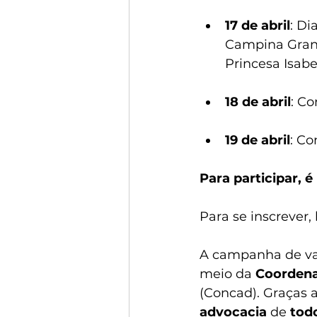
17 de abril
: Di
Campina Grand
Princesa Isabe
18 de abril
: C
19 de abril
: C
Para participar, 
Para se inscrever, 
A campanha de va
meio da 
Coordena
(Concad). Graças a
advocacia 
de 
todo