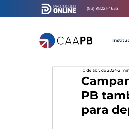
(83) 98221-4635
Institu
10 de abr. de 2024
2 min
Campan
PB tamb
para d