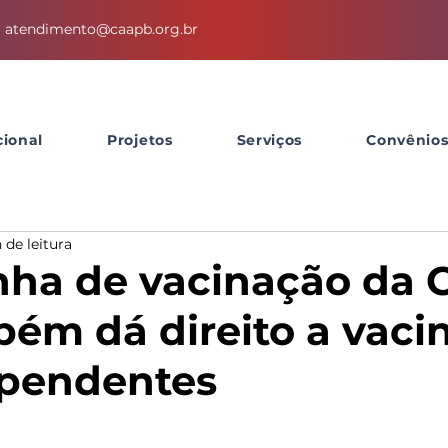
atendimento@caapb.org.br
cional
Projetos
Serviços
Convênio
 de leitura
ha de vacinação da 
ém dá direito a vaci
ependentes