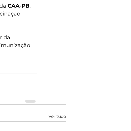
da 
CAA-PB
, 
acinação 
r da 
 imunização 
Ver tudo