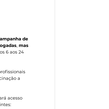
ampanha de 
vogadas
, 
mas 
dos 6 aos 24 
rofissionais 
cinação a 
ará acesso 
intes: