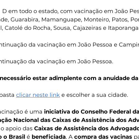
a D em todo o estado, com vacinação em João Pes
e, Guarabira, Mamanguape, Monteiro, Patos, Po
l, Catolé do Rocha, Sousa, Cajazeiras e Itaporanga
ontinuação da vacinação em João Pessoa e Campi
ontinuação da vacinação em João Pessoa.
é necessário estar adimplente com a anuidade d
basta 
clicar neste link
 e escolher a sua cidade.
cinação é uma 
iniciativa do Conselho Federal 
ção Nacional das Caixas de Assistência dos Ad
o apoio das 
Caixas de Assistência dos Advogad
 o Brasil
 é 
beneficiada
. A 
compra das vacinas
 p