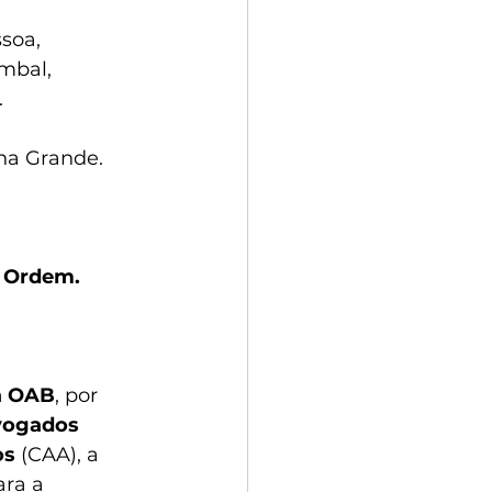
soa, 
mbal, 
.
na Grande.
a Ordem. 
da OAB
, por 
vogados 
os
 (CAA), a 
ara a 