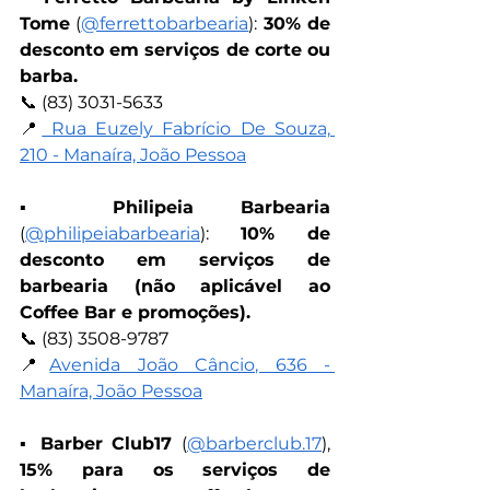
Tome
 (
@ferrettobarbearia
): 
30% de 
desconto em serviços de corte ou 
barba.
📞 (83) 3031-5633
📍
 Rua Euzely Fabrício De Souza, 
210 - Manaíra, João Pessoa
▪︎ 
Philipeia Barbearia
(
@philipeiabarbearia
): 
10% de 
desconto em serviços de 
barbearia (não aplicável ao 
Coffee Bar e promoções).
📞 (83) 3508-9787
📍
Avenida João Câncio, 636 - 
Manaíra, João Pessoa
▪︎
 Barber Club17 
(
@barberclub.17
), 
15% para os serviços de 