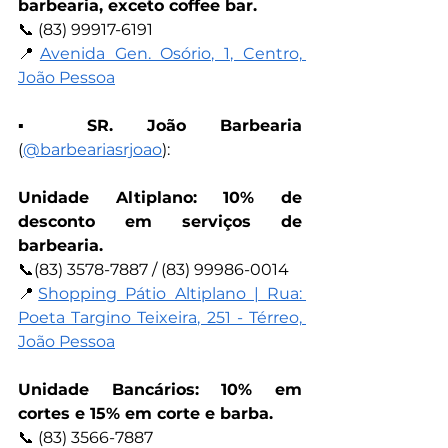
barbearia, exceto coffee bar.
📞 (83) 99917-6191
📍
Avenida Gen. Osório, 1, Centro, 
João Pessoa
▪︎ 
SR. João Barbearia
(
@barbeariasrjoao
):
Unidade Altiplano: 10% de 
desconto em serviços de 
barbearia.
📞(83) 3578-7887 / (83) 99986-0014
📍
Shopping Pátio Altiplano | Rua: 
Poeta Targino Teixeira, 251 - Térreo, 
João Pessoa
Unidade Bancários: 10% em 
cortes e 15% em corte e barba.
📞 (83) 3566-7887