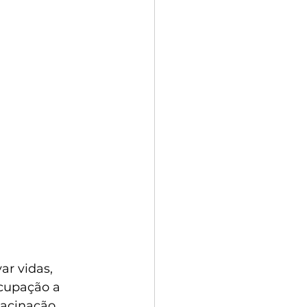
r vidas, 
cupação a 
acinação.