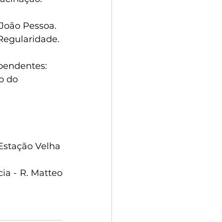
João Pessoa. 
 Regularidade.
pendentes: 
o do 
 Estação Velha
a - R. Matteo 