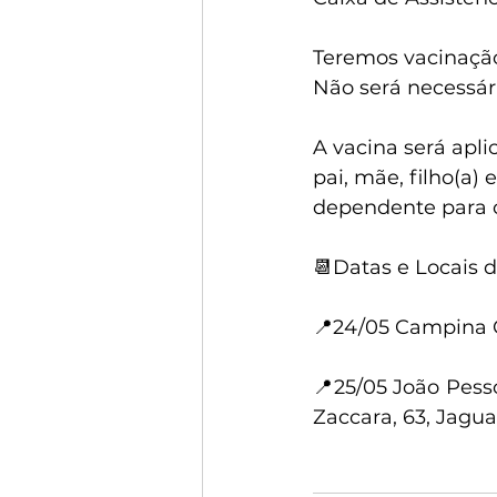
Teremos vacinação
Não será necessári
A vacina será ap
pai, mãe, filho(a
dependente para 
📆Datas e Locais 
📍24/05 Campina Gr
📍25/05 João Pesso
Zaccara, 63, Jagua