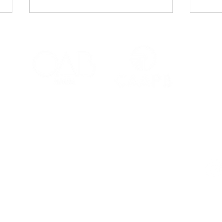
CAA-PB celebra o Dia
Viaj
Internacional da Mulher
mais
Negra Latino-Americana
adv
e Caribenha
Red
Contatos
Ouvidoria
Fale Conosco
s Salões
(83) 98221-4635
atendimento@caapb.org.br