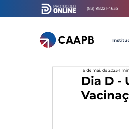
(83) 98221-4635
Institu
16 de mai. de 2023
1 min
Dia D -
Vacina