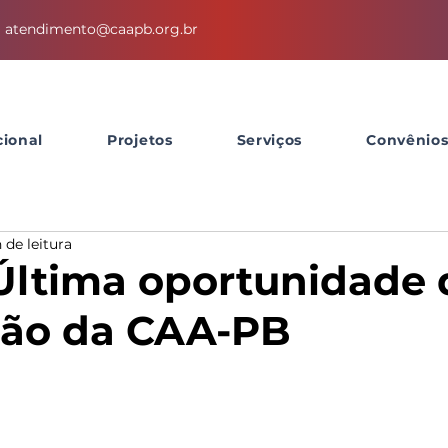
atendimento@caapb.org.br
cional
Projetos
Serviços
Convênio
 de leitura
 Última oportunidade 
ção da CAA-PB