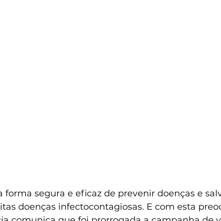
forma segura e eficaz de prevenir doenças e salva
itas doenças infectocontagiosas. E com esta preo
cia comunica que foi prorrogada a campanha de v