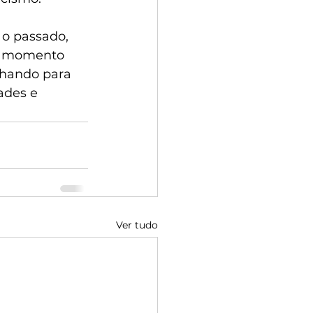
 o passado, 
m momento 
lhando para 
ades e 
Ver tudo