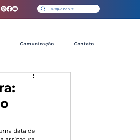
s
Comunicação
Contato
ra:
 o
 uma data de 
 a assinatura 