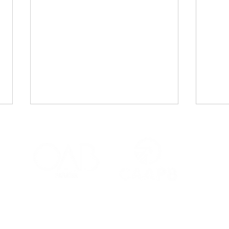
CAA-PB celebra o Dia
Viaj
Internacional da Mulher
mais
Negra Latino-Americana
adv