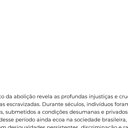
co da abolição revela as profundas injustiças e cr
oas escravizadas. Durante séculos, indivíduos fora
, submetidos a condições desumanas e privados d
desse período ainda ecoa na sociedade brasileira,
m desigualdades persistentes, discriminação e r