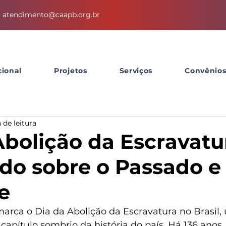
atendimento@caapb.org.br
cional
Projetos
Serviços
Convênio
 de leitura
Abolição da Escravatu
ndo sobre o Passado e
e
marca o Dia da Abolição da Escravatura no Brasil,
capítulo sombrio da história do país. Há 136 anos,