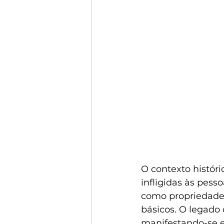
O contexto históri
infligidas às pess
como propriedades
básicos. O legado 
manifestando-se e