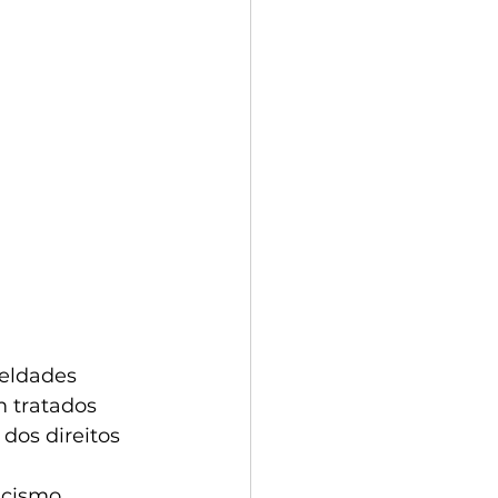
ueldades 
m tratados 
os direitos 
 
acismo.