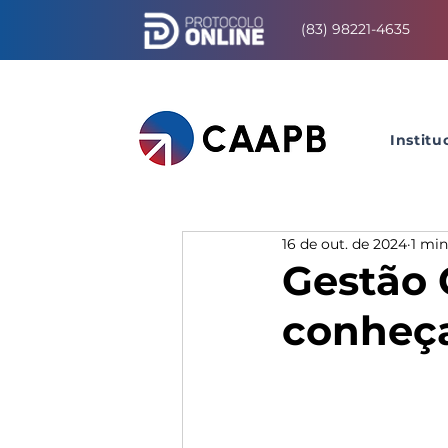
(83) 98221-4635
Institu
16 de out. de 2024
1 min
Gestão 
conheça