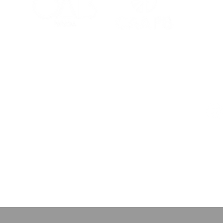
CAA-PB celebra o Dia
Viaj
Internacional da Mulher
mais
Negra Latino-Americana
adv
e Caribenha
Red
Contatos
Ouvidoria
Fale Conosco
s Salões
(83) 98221-4635
atendimento@caapb.org.br
arência
Av. Mato Grosso, 333 - Bairro
dos Estados - João Pessoa - PB