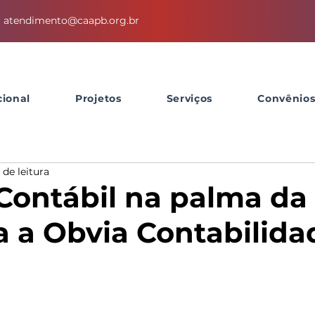
atendimento@caapb.org.br
cional
Projetos
Serviços
Convênio
 de leitura
Contábil na palma da
 a Obvia Contabilida