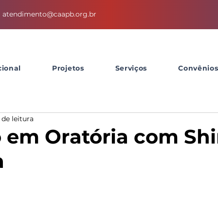
atendimento@caapb.org.br
cional
Projetos
Serviços
Convênio
 de leitura
 em Oratória com Shi
a