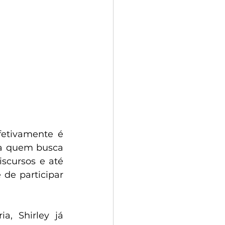
etivamente é 
ra quem busca 
scursos e até 
e participar 
, Shirley já 