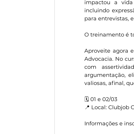
impactou a vida
incluindo express
para entrevistas, e
O treinamento é to
Aproveite agora 
Advocacia. No cur
com assertivida
argumentação, eli
valiosas, afinal,
🗓️ 01 e 02/03
📍 Local: Clubjob 
Informações e insc