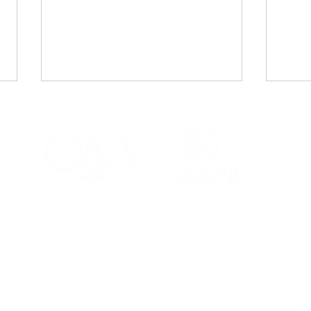
CAA-PB celebra o Dia
Viaj
Internacional da Mulher
mais
Negra Latino-Americana
adv
e Caribenha
Red
Contatos
Ouvidoria
Fale Conosco