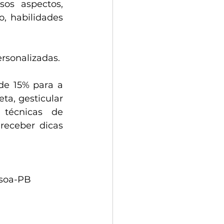
os aspectos, 
, habilidades 
ersonalizadas.
e 15% para a 
a, gesticular 
técnicas de 
eceber dicas 
ssoa-PB