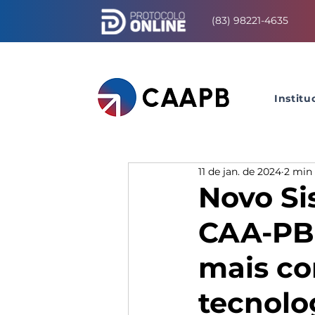
(83) 98221-4635
Institu
11 de jan. de 2024
2 min 
Novo Si
CAA-PB
mais co
tecnol