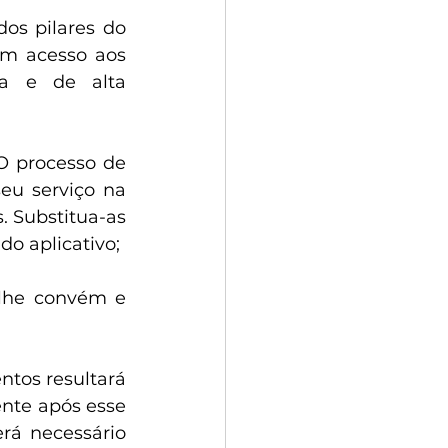
os pilares do 
m acesso aos 
da e de alta 
O processo de 
eu serviço na 
 Substitua-as 
o aplicativo;
lhe convém e 
os resultará 
nte após esse 
rá necessário 