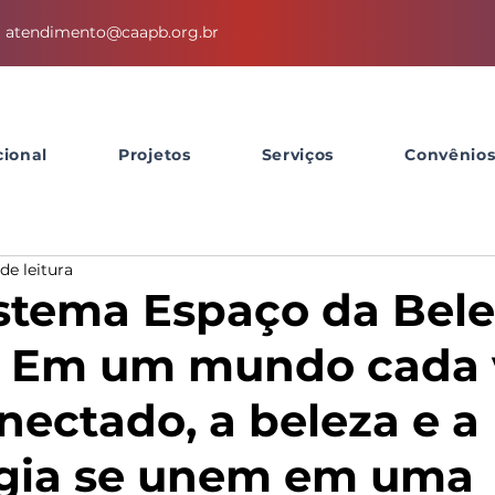
atendimento@caapb.org.br
cional
Projetos
Serviços
Convênio
de leitura
stema Espaço da Bel
 Em um mundo cada 
nectado, a beleza e a
ogia se unem em uma