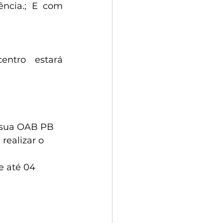
ncia.; E com 
ntro estará 
o sua OAB PB 
 realizar o 
e até 04 