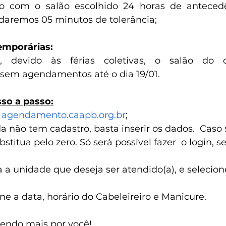
o com o salão escolhido 24 horas de antecedê
 daremos 05 minutos de tolerância; 
temporárias:
 devido às férias coletivas, o salão do ce
sem agendamentos até o dia 19/01.
so a passo:
 
agendamento.caapb.org.br
;
a não tem cadastro, basta inserir os dados.  Cas
bstitua pelo zero. Só será possível fazer  o login, se
 a unidade que deseja ser atendido(a), e selecion
one a data, horário do Cabeleireiro e Manicure.
zendo mais por você!