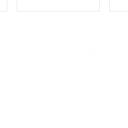
CAA-PB celebra o Dia
Viaj
Internacional da Mulher
mais
Negra Latino-Americana
adv
e Caribenha
Red
Contatos
Ouvidoria
Fale Conosco
s Salões
(83) 98221-4635
atendimento@caapb.org.br