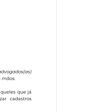
dvogados(as) 
s mãos.
queles que já 
ar cadastros 