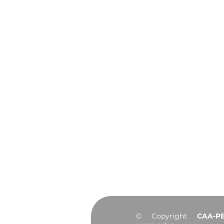
OAB Pass: CAA-PB e
OAB-PB lançam
programa em parceria
com a TotalPass
Institucional
Sobre
Diretoria
Agendamento do
Convênios
Notícias
Portal da Transp
© Copyright
CAA-P