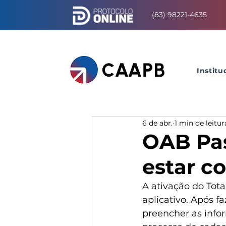
(83) 98221-4635
Institu
6 de abr.
1 min de leitur
OAB Pas
estar c
A ativação do Tota
aplicativo. Após f
preencher as infor