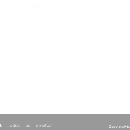
Red
Contatos
Ouvidoria
Fale Conosco
s Salões
(83) 98221-4635
atendimento@caapb.org.br
arência
Av. Mato Grosso, 333 - Bairro
dos Estados - João Pessoa - PB
B
. Todos os direitos
Desenvolvid