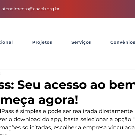
atendimento@caapb.org.br
cional
Projetos
Serviços
Convênio
a
s: Seu acesso ao be
omeça agora!
lPass é simples e pode ser realizada diretamente 
azer o download do app, basta selecionar a opção "
mações solicitadas, escolher a empresa vinculada 