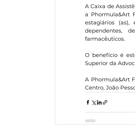
A Caixa de Assist
a Phormula&Art F
estagiários (as
dependentes, d
farmacêuticos.
O benefício é es
Superior da Advoc
A Phormula&Art Fa
Centro, João Pesso