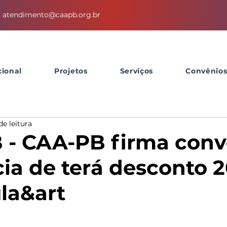
atendimento@caapb.org.br
cional
Projetos
Serviços
Convênio
de leitura
- CAA-PB firma conv
ia de terá desconto 
la&art