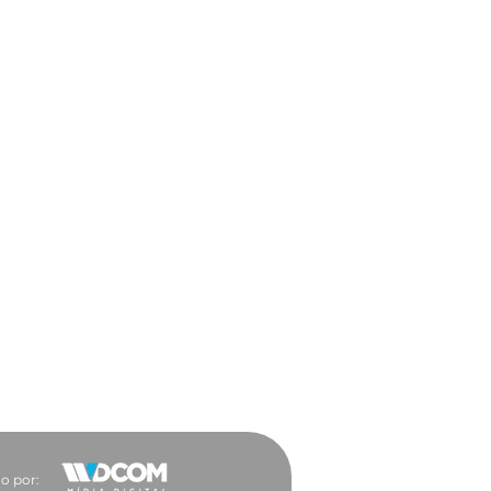
ar a trabalho ficou
 vantajoso para a
ocacia
es Sociais
o por: