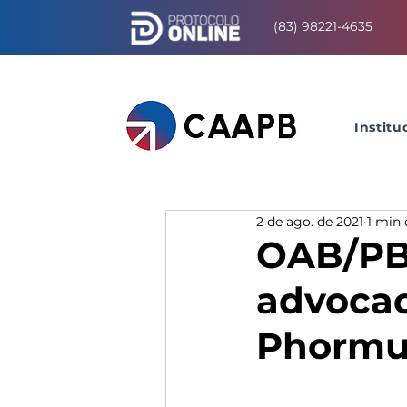
(83) 98221-4635
Institu
2 de ago. de 2021
1 min 
OAB/PB 
advocac
Phormu