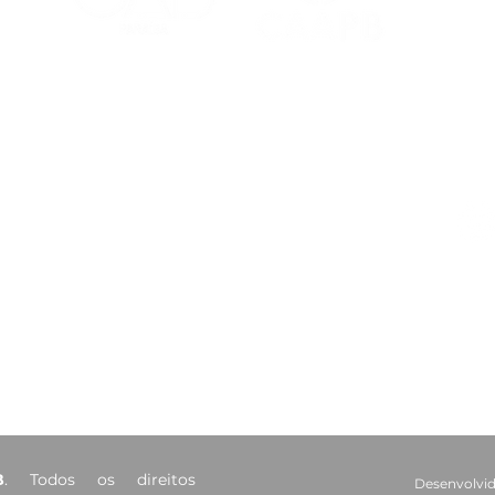
CAA-PB celebra o Dia
Viaj
Internacional da Mulher
mais
Negra Latino-Americana
adv
e Caribenha
Red
Contatos
Ouvidoria
Fale Conosco
s Salões
(83) 98221-4635
atendimento@caapb.org.br
arência
Av. Mato Grosso, 333 - Bairro
dos Estados - João Pessoa - PB
B
. Todos os direitos
Desenvolvid