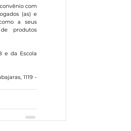
 convênio com 
gados (as) e 
como a seus 
de produtos 
 e da Escola 
jaras, 1119 - 