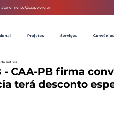
atendimento@caapb.org.br
cional
Projetos
Serviços
Convênio
 de leitura
- CAA-PB firma conv
ia terá desconto espe
h