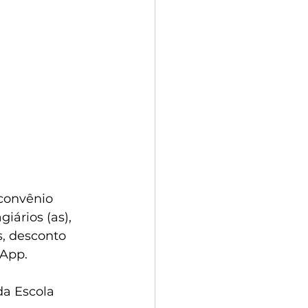
convênio 
ários (as), 
, desconto 
sApp.
a Escola 