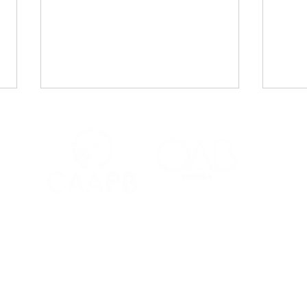
CAA-PB celebra o Dia
Viaj
Internacional da Mulher
mais
Negra Latino-Americana
adv
e Caribenha
Red
Contatos
Ouvidoria