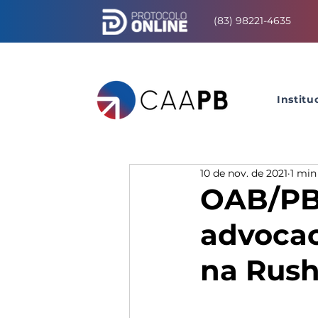
(83) 98221-4635
Institu
10 de nov. de 2021
1 min
OAB/PB 
advocac
na Rus