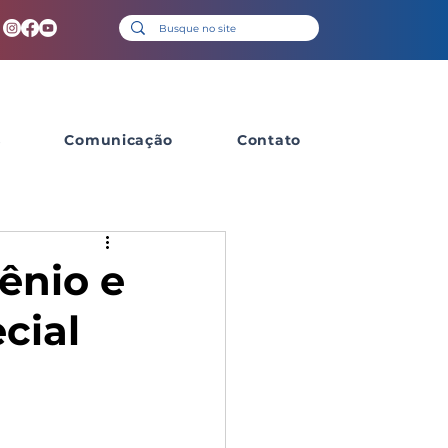
s
Comunicação
Contato
ênio e
cial