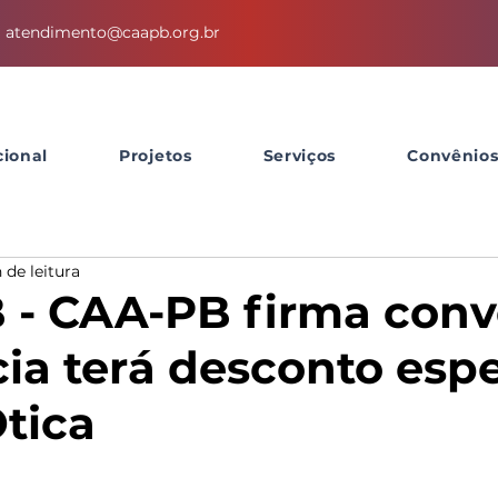
atendimento@caapb.org.br
cional
Projetos
Serviços
Convênio
 de leitura
- CAA-PB firma conv
ia terá desconto espe
Ótica