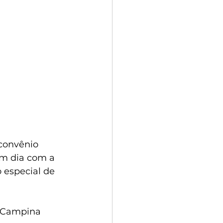
convênio 
em dia com a 
especial de 
m Campina 