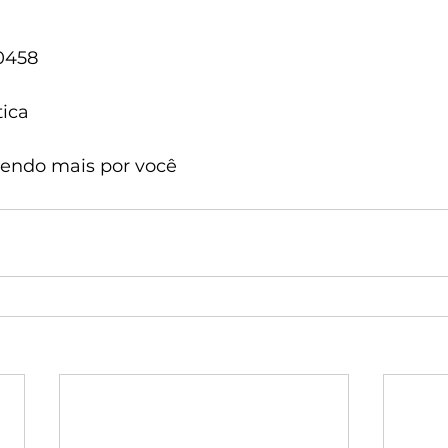
-0458
tica
zendo mais por você