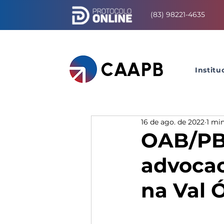
(83) 98221-4635
Institu
16 de ago. de 2022
1 min
OAB/PB 
advocac
na Val 