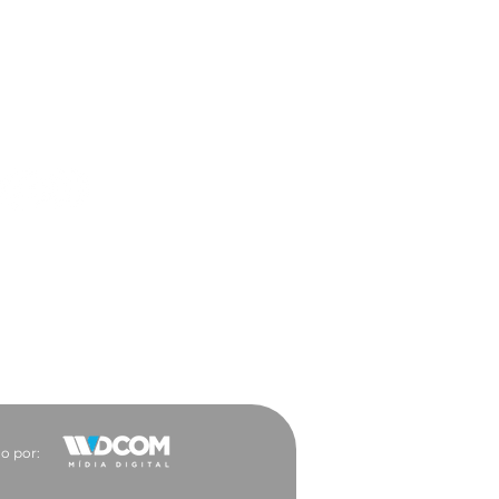
ar a trabalho ficou
 vantajoso para a
ocacia
es Sociais
o por: