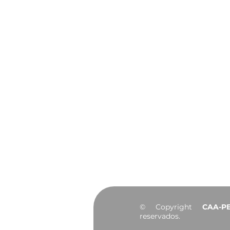
João Pessoa celebra 441
anos de história, cultura
e desenvolvimento
Institucional
Sobre
Diretoria
Agendamento do
Convênios
Notícias
Portal da Transp
© Copyright
CAA-P
reservados.