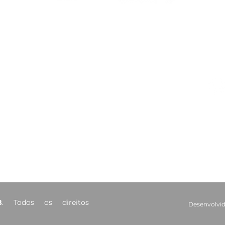
CAA-PB celebra o Dia
Viaj
Internacional da Mulher
mais
Negra Latino-Americana
adv
e Caribenha
Red
Contatos
Ouvidoria
Fale Conosco
s Salões
(83) 98221-4635
atendimento@caapb.org.br
arência
Av. Mato Grosso, 333 - Bairro
dos Estados - João Pessoa - PB
B
. Todos os direitos
Desenvolvid