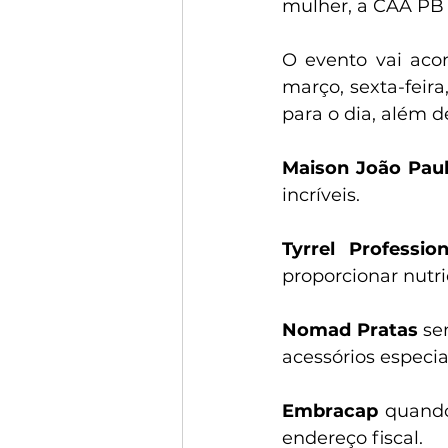
mulher, a CAA PB
O evento vai aco
março, sexta-feira
para o dia, além d
Maison João Pau
incríveis.
Tyrrel Profession
proporcionar nutri
Nomad Pratas
 se
acessórios especia
Embracap
 quando
endereço fiscal.