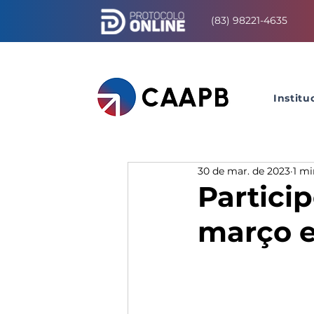
(83) 98221-4635
Institu
30 de mar. de 2023
1 mi
Partici
março e