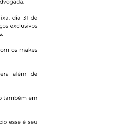
advogada.
a, dia 31 de 
ços exclusivos 
s.
 com os makes 
nera além de 
lo também em 
io esse é seu 