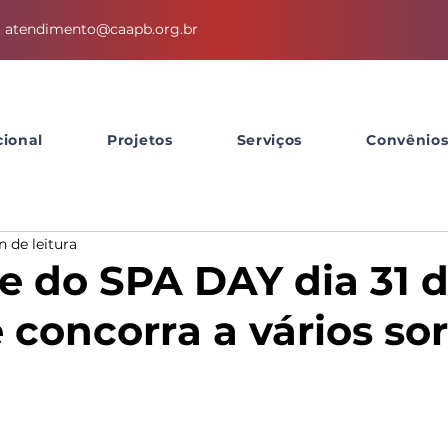
atendimento@caapb.org.br
cional
Projetos
Serviços
Convênio
n de leitura
pe do SPA DAY dia 31 
 concorra a vários sor