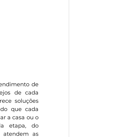
tendimento de 
ejos de cada 
ece soluções 
ndo que cada 
r a casa ou o 
a etapa, do 
 atendem as 