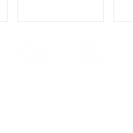
CAA-PB celebra o Dia
Viaj
Internacional da Mulher
mais
Negra Latino-Americana
adv
e Caribenha
Red
Contatos
Ouvidoria
Fale Conosco
s Salões
(83) 98221-4635