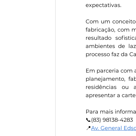
expectativas.
Com um conceito 
fabricação, com 
resultado sofisti
ambientes de la
processo faz da C
Em parceria com a
planejamento, fab
residências ou a
apresentar a cart
Para mais informa
📞(83) 98138-4283
📍
Av. General Eds