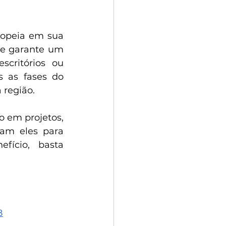
opeia em sua 
e garante um 
scritórios ou 
 as fases do 
 região.
 em projetos, 
am eles para 
fício, basta 
B