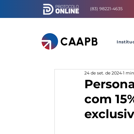
(83) 98221-4635
Institu
24 de set. de 2024
1 min
Personal
com 15%
exclusi