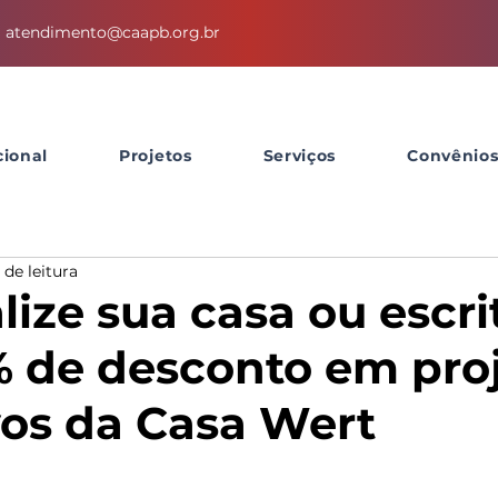
atendimento@caapb.org.br
cional
Projetos
Serviços
Convênio
 de leitura
ize sua casa ou escri
 de desconto em pro
vos da Casa Wert