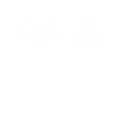
Advocacia paraibana
conta com condições
exclusivas em planos de
saúde
Red
Contatos
Ouvidoria
Fale Conosco
s Salões
(83) 98221-4635
atendimento@caapb.org.br
arência
Av. Mato Grosso, 333 - Bairro