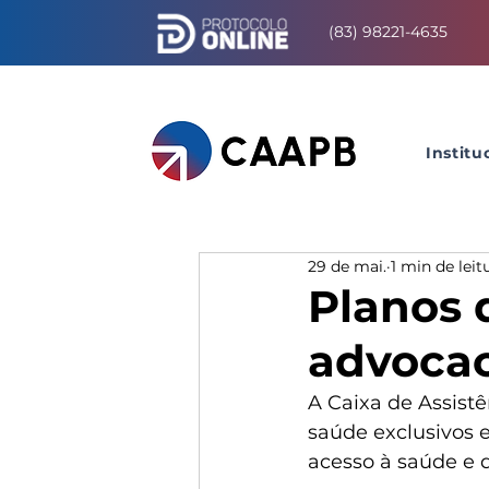
(83) 98221-4635
Institu
29 de mai.
1 min de leit
Planos 
advocac
A Caixa de Assist
saúde exclusivos 
acesso à saúde e 