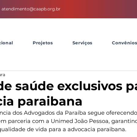
atendimento@caapb.org.br
cional
Projetos
Serviços
Convênio
ura
de saúde exclusivos p
ia paraibana
ência dos Advogados da Paraíba segue oferecendo
em parceria com a Unimed João Pessoa, garantin
qualidade de vida para a advocacia paraibana.