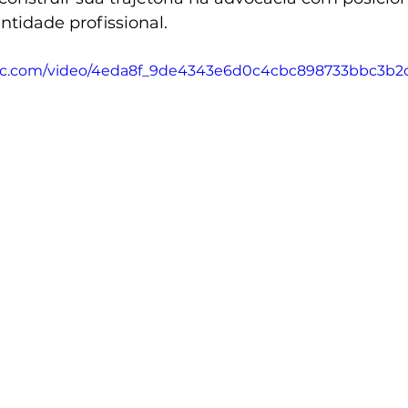
entidade profissional.
tatic.com/video/4eda8f_9de4343e6d0c4cbc898733bbc3b