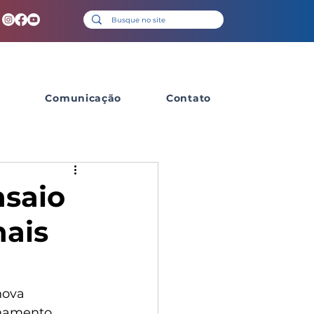
s
Comunicação
Contato
nsaio
nais
nova 
onamento, 