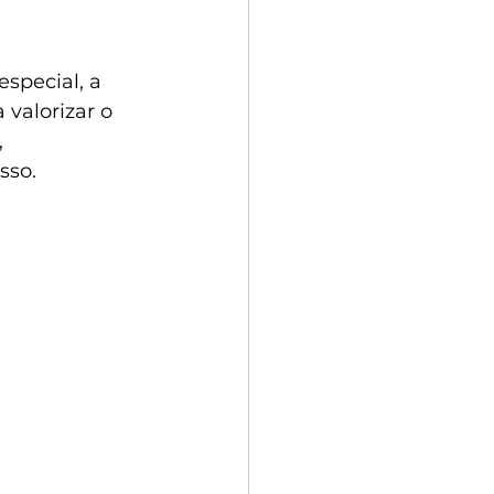
special, a 
valorizar o 
 
sso.