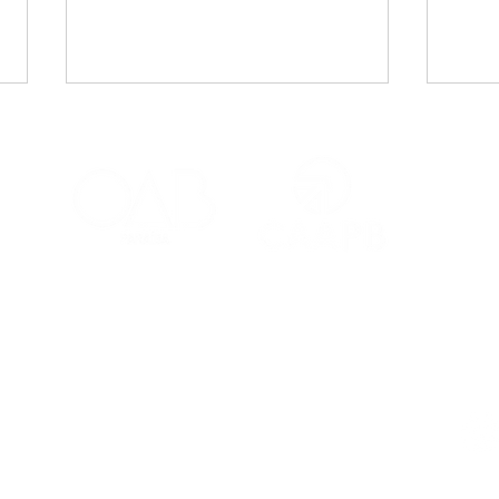
CAA-PB celebra o Dia
Viaj
Internacional da Mulher
mais
Negra Latino-Americana
adv
e Caribenha
Red
Contatos
Ouvidoria
Fale Conosco
s Salões
(83) 98221-4635