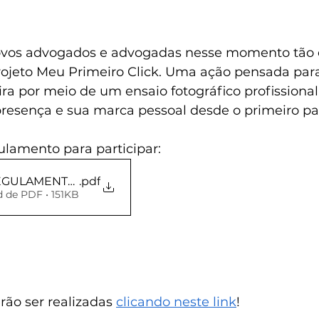
ovos advogados e advogadas nesse momento tão e
ojeto Meu Primeiro Click. Uma ação pensada para 
eira por meio de um ensaio fotográfico profissional,
presença e sua marca pessoal desde o primeiro pa
ulamento para participar:
EGULAMENTO Nº 001-2026 - MEU PRIMEIRO CLICK
.pdf
 de PDF • 151KB
rão ser realizadas 
clicando neste link
!