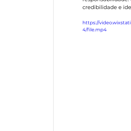
credibilidade e id
https://video.wixs
4/file.mp4