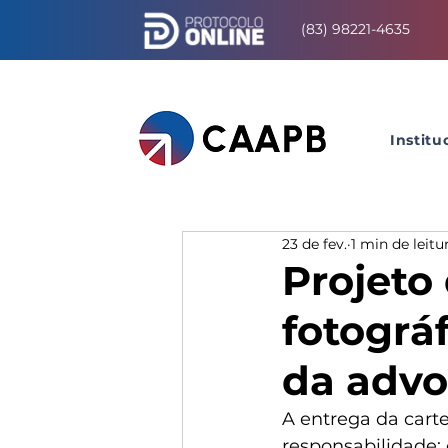
(83) 98221-4635
Institu
23 de fev.
1 min de leitu
Projeto
fotográf
da advo
A entrega da cart
responsabilidade: 