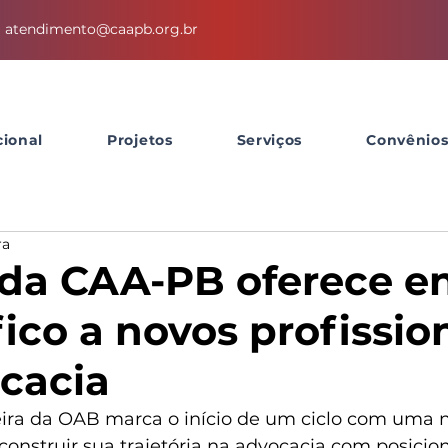
atendimento@caapb.org.br
cional
Projetos
Serviços
Convênio
ra
 da CAA-PB oferece e
ico a novos profissio
cacia
eira da OAB marca o início de um ciclo com uma 
construir sua trajetória na advocacia com posici