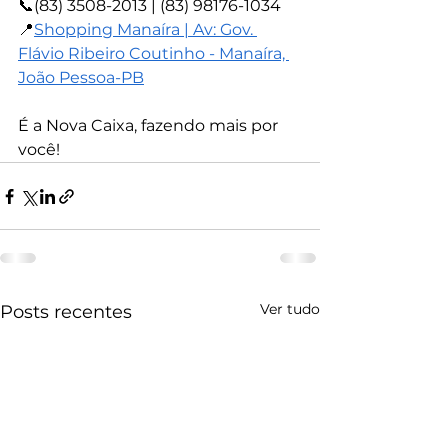
📞(83) 3508-2013 | (83) 98176-1034
📍
Shopping Manaíra | Av: Gov. 
Flávio Ribeiro Coutinho - Manaíra, 
João Pessoa-PB
É a Nova Caixa, fazendo mais por 
você!
Ver tudo
Posts recentes