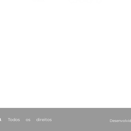
CAA-PB celebra o Dia
Viaj
Internacional da Mulher
mais
Negra Latino-Americana
adv
e Caribenha
Red
Contatos
Ouvidoria
Fale Conosco
s Salões
(83) 98221-4635
atendimento@caapb.org.br
arência
Av. Mato Grosso, 333 - Bairro
dos Estados - João Pessoa - PB
B
. Todos os direitos
Desenvolvid