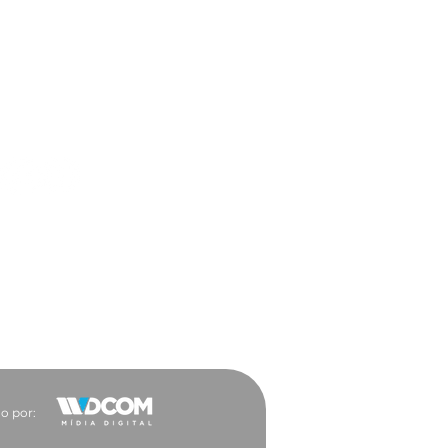
ar a trabalho ficou
 vantajoso para a
ocacia
es Sociais
o por: