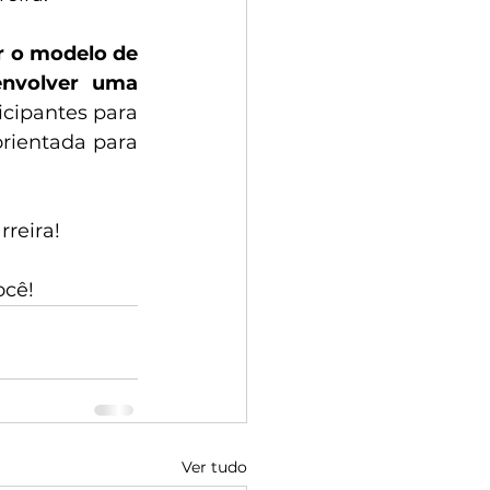
 o modelo de 
envolver uma 
icipantes para 
ientada para 
rreira!
ocê!
Ver tudo