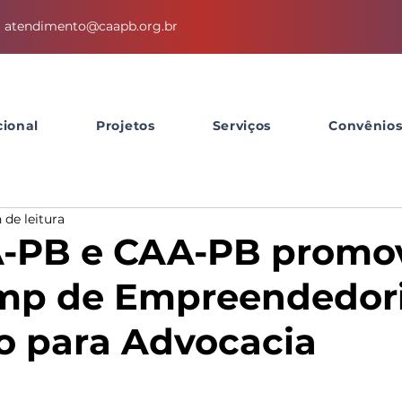
atendimento@caapb.org.br
cional
Projetos
Serviços
Convênio
 de leitura
-PB e CAA-PB promo
mp de Empreendedor
 para Advocacia