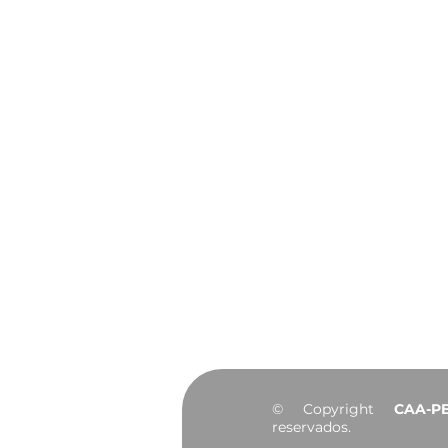
João Pessoa celebra 441
anos de história, cultura
e desenvolvimento
Institucional
Sobre
Diretoria
Agendamento do
Convênios
Notícias
Portal da Transp
© Copyright
CAA-P
reservados.