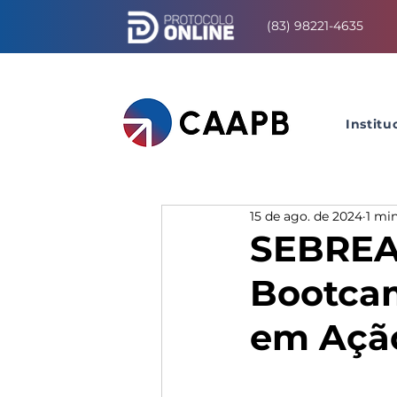
(83) 98221-4635
Institu
15 de ago. de 2024
1 min
SEBREA
Bootca
em Ação