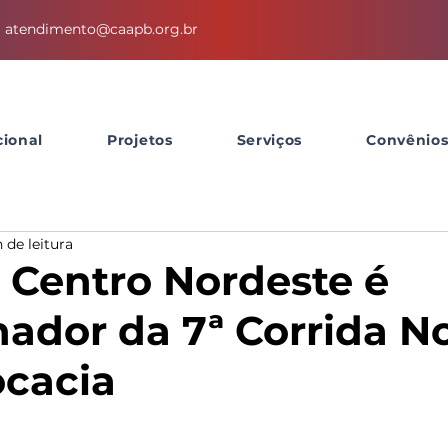
atendimento@caapb.org.br
cional
Projetos
Serviços
Convênio
 de leitura
Centro Nordeste é
nador da 7ª Corrida N
cacia