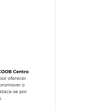
COOB Centro 
por oferecer 
promover o 
taca-se por 
.