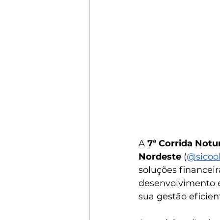
A 
7ª Corrida Not
Nordeste
 (
@sicoo
soluções financei
desenvolvimento e
sua gestão eficie