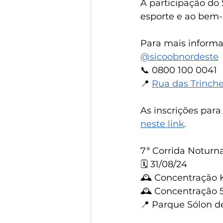
A participação do
esporte e ao bem-
Para mais informa
@‌sicoobnordeste
📞 0800 100 0041
📍 
Rua das Trinche
As inscrições para
neste link
.
7ª Corrida Notur
🗓 31/08/24
🕰 Concentração Ki
🕰 Concentração 5
📍 Parque Sólon d