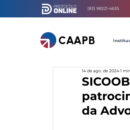
(83) 98221-4635
Institu
14 de ago. de 2024
1 min
SICOOB 
patroci
da Advo