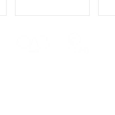
CAA-PB celebra o Dia
Viaj
Internacional da Mulher
mais
Negra Latino-Americana
adv
e Caribenha
Red
Contatos
Ouvidoria
Fale Conosco
s Salões
(83) 98221-4635