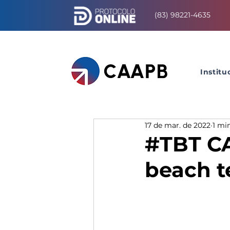
(83) 98221-4635
Institu
17 de mar. de 2022
1 min
#TBT CA
beach t