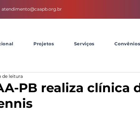
atendimento@caapb.org.br
cional
Projetos
Serviços
Convênio
 de leitura
A-PB realiza clínica 
ennis