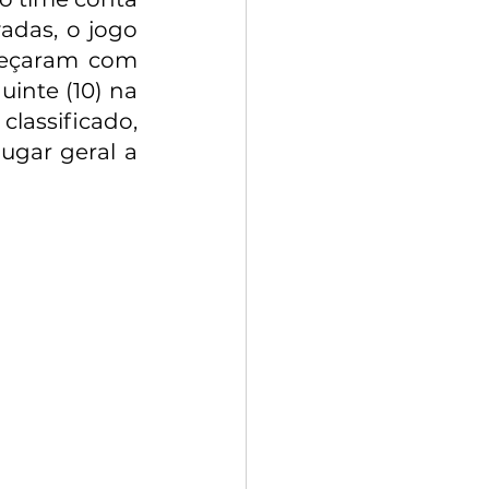
das, o jogo 
meçaram com 
inte (10) na 
lassificado, 
gar geral a 