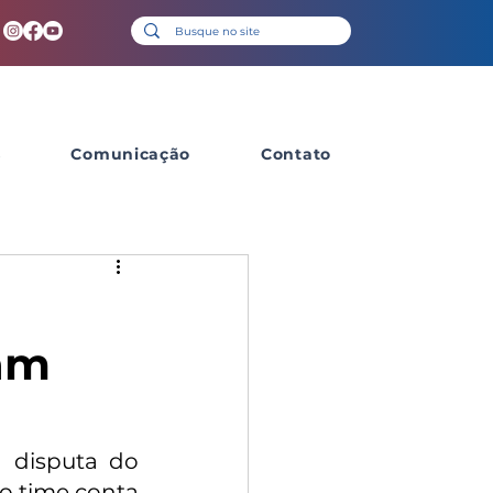
s
Comunicação
Contato
iam
 disputa do 
 time conta 