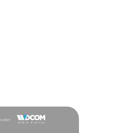
ar a trabalho ficou
 vantajoso para a
ocacia
es Sociais
o por: