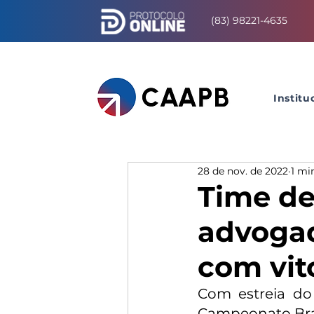
(83) 98221-4635
Institu
28 de nov. de 2022
1 mi
Time de
advogad
com vit
Com estreia do
Campeonato Bras