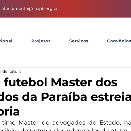
atendimento@caapb.org.br
cional
Projetos
Serviços
Convênio
n de leitura
 futebol Master dos
os da Paraíba estre
oria
 time Master de advogados do Estado, na
ileiro de Futebol dos Advogados da ALIFA, o