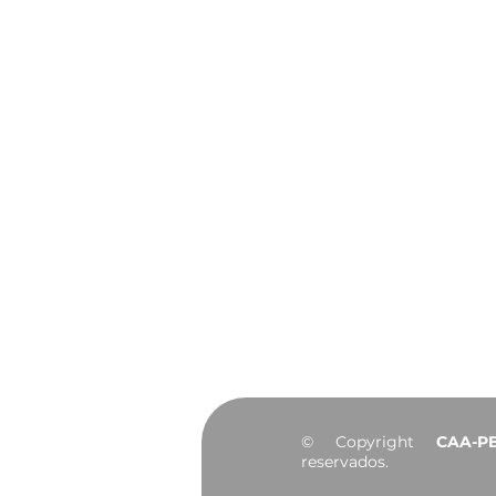
João Pessoa celebra 441
anos de história, cultura
e desenvolvimento
Institucional
Sobre
Diretoria
Agendamento do
Convênios
Notícias
Portal da Transp
© Copyright
CAA-P
reservados.