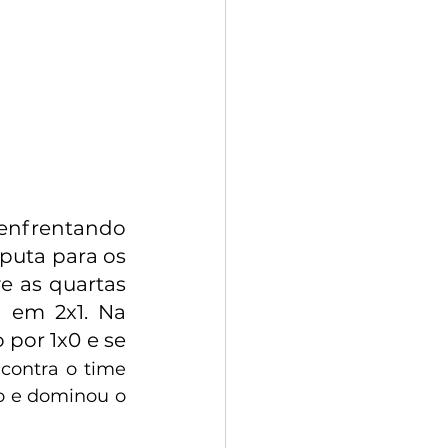
 enfrentando 
puta para os 
e as quartas 
 em 2x1. Na 
por 1x0 e se 
contra o time 
o e dominou o 