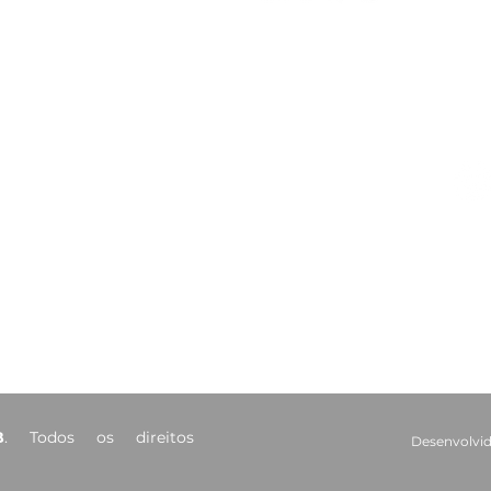
CAA-PB celebra o Dia
Viaj
Internacional da Mulher
mais
Negra Latino-Americana
adv
e Caribenha
Red
Contatos
Ouvidoria
Fale Conosco
s Salões
(83) 98221-4635
atendimento@caapb.org.br
arência
Av. Mato Grosso, 333 - Bairro
dos Estados - João Pessoa - PB
B
. Todos os direitos
Desenvolvid