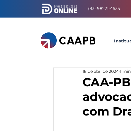
(83) 98221-4635
Institu
18 de abr. de 2024
1 min
CAA-PB 
advocac
com Dra.