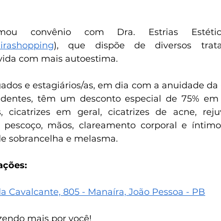
ou convênio com Dra. Estrias Estéti
irashopping
), que dispõe de diversos trat
vida com mais autoestima.
dos e estagiários/as, em dia com a anuidade da
dentes, têm um desconto especial de 75% em 
s, cicatrizes em geral, cicatrizes de acne, rej
o, pescoço, mãos, clareamento corporal e íntim
de sobrancelha e melasma.
ações:
a Cavalcante, 805 - Manaíra, João Pessoa - PB
azendo mais por você!