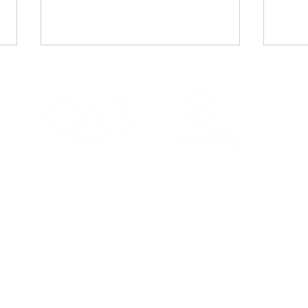
CAA-PB celebra o Dia
Viaj
Internacional da Mulher
mais
Negra Latino-Americana
adv
e Caribenha
Red
Contatos
Ouvidoria
Fale Conosco
s Salões
(83) 98221-4635