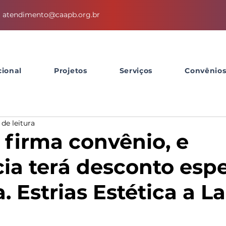
atendimento@caapb.org.br
cional
Projetos
Serviços
Convênio
 de leitura
firma convênio, e
ia terá desconto espe
 Estrias Estética a L