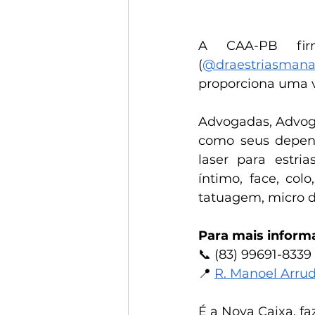
A CAA-PB firm
(
@draestriasmana
proporciona uma 
Advogadas, Advoga
como seus depen
laser para estria
íntimo, face, col
tatuagem, micro 
Para mais inform
📞 (83) 99691-8339
📍 
R. Manoel Arrud
É a Nova Caixa, f