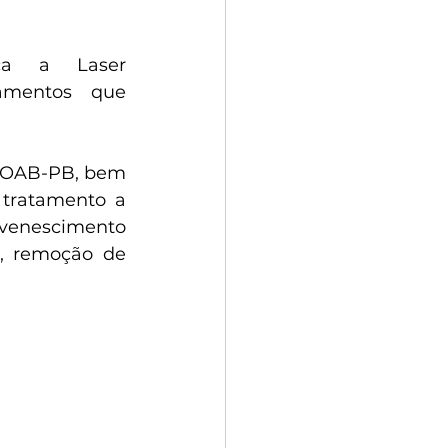
ca a Laser 
amentos que 
 OAB-PB, bem 
tratamento a 
uvenescimento 
o, remoção de 