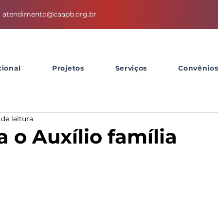
atendimento@caapb.org.br
cional
Projetos
Serviços
Convênio
 de leitura
 o Auxílio família