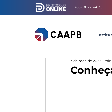
(83) 98221-4635
Institu
3 de mar. de 2022
1 min
Conheça