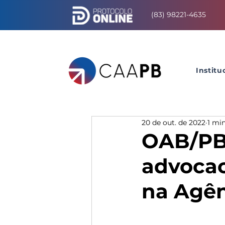
(83) 98221-4635
Institu
20 de out. de 2022
1 min
OAB/PB 
advocac
na Agên