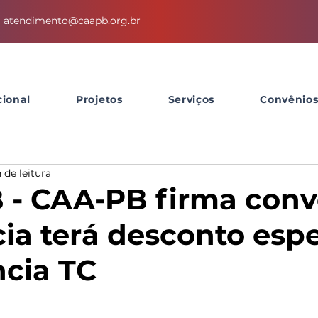
atendimento@caapb.org.br
cional
Projetos
Serviços
Convênio
 de leitura
- CAA-PB firma conv
ia terá desconto espe
cia TC