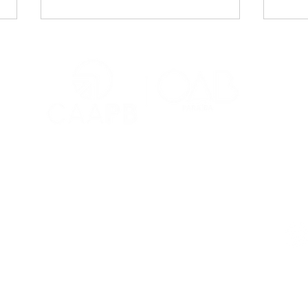
Ainda não ativou o seu
CAA
OABPass? Comece pelo
com
TP Free!
e Sa
Red
Contatos
Ouvidoria
Fale Conosco
s Salões
(83) 98221-4635
atendimento@caapb.org.br