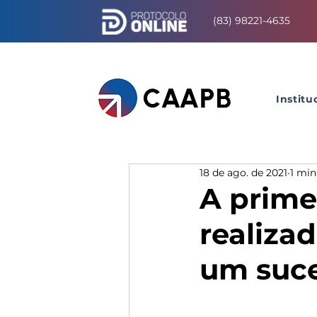
(83) 98221-4635
Institu
18 de ago. de 2021
1 min
A prime
realiza
um suc