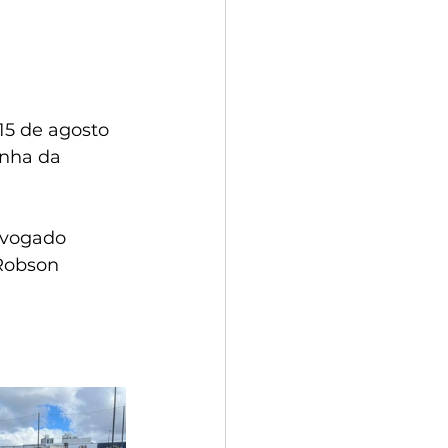
15 de agosto 
inha da 
dvogado 
Robson 