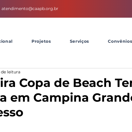
atendimento@caapb.org.br
cional
Projetos
Serviços
Convênio
 de leitura
ira Copa de Beach Te
da em Campina Grande
esso