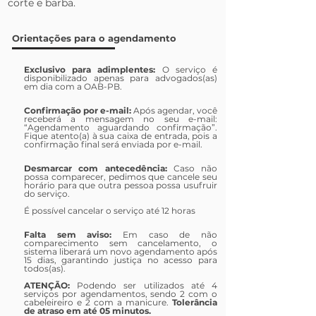
corte e barba.
Orientações para o agendamento
Exclusivo para adimplentes:
O serviço é
disponibilizado apenas para advogados(as)
em dia com a OAB-PB.
Confirmação por e-mail:
Após agendar, você
receberá a mensagem no seu e-mail:
“Agendamento aguardando confirmação”.
Fique atento(a) à sua caixa de entrada, pois a
confirmação final será enviada por e-mail.
Desmarcar com antecedência:
Caso não
possa comparecer, pedimos que cancele seu
horário para que outra pessoa possa usufruir
do serviço.
É possível cancelar o serviço até 12 horas
Falta sem aviso:
Em caso de não
comparecimento sem cancelamento, o
sistema liberará um novo agendamento após
15 dias, garantindo justiça no acesso para
todos(as).
ATENÇÃO:
Podendo ser utilizados até 4
serviços por agendamentos, sendo 2 com o
cabeleireiro e 2 com a manicure.
Tolerância
de atraso em até 05 minutos.