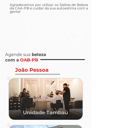
Agradecemos por utilizar os Salões de Beleza
da CAA-PB e cuidar da sua autoestima com a
gente!
Após completarem o número
de atendimentos, os serviços só
poderão ser agendados
novamente após
15 dias
,
contados a partir do dia
seguinte à data do último
serviço.
Agende sua
beleza
com a
OAB-PB
João Pessoa
Unidade Tambaú