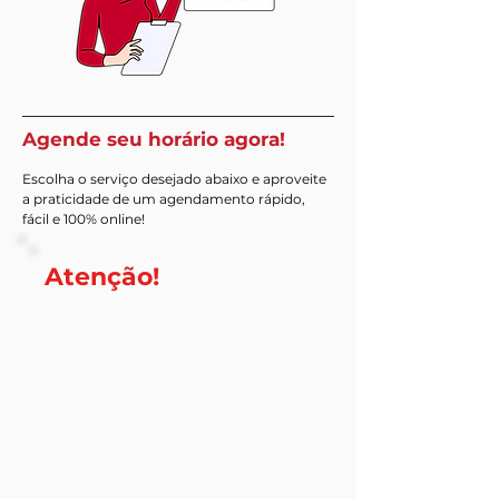
Agende seu horário agora!
Escolha o serviço desejado abaixo e aproveite
a praticidade de um agendamento rápido,
fácil e 100% online!
Atenção!
Ao escolher o
horário
para
concluir o agendamento.
Informe sua
OAB
no
campo de comentários
para conferência dos
dados.