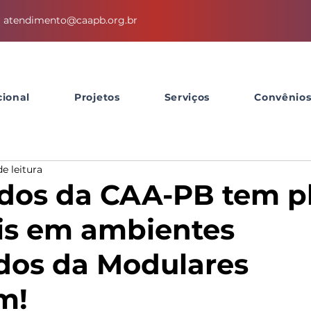
atendimento@caapb.org.br
cional
Projetos
Serviços
Convênio
de leitura
dos da CAA-PB tem p
is em ambientes
dos da Modulares
m!