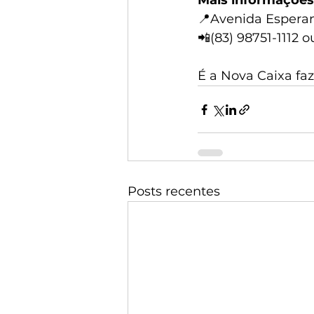
Mais informações
📍Avenida Esperan
📲(83) 98751-1112 o
É a Nova Caixa fa
Posts recentes