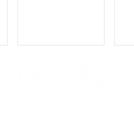
CAA-PB celebra o Dia
Viaj
Internacional da Mulher
mais
Negra Latino-Americana
adv
e Caribenha
Red
Contatos