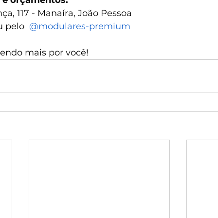
 e orçamentos:
ça, 117 - Manaíra, João Pessoa
u pelo  
@‌modulares-premium
zendo mais por você!