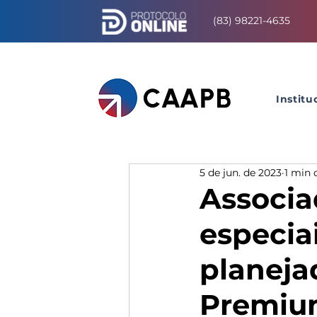
(83) 98221-4635
Institu
5 de jun. de 2023
1 min 
Associa
especia
planeja
Premiu