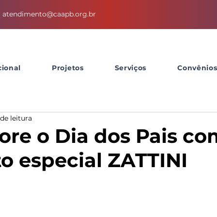
atendimento@caapb.org.br
cional
Projetos
Serviços
Convênio
de leitura
e o Dia dos Pais co
o especial ZATTINI