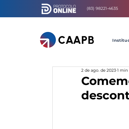
(83) 98221-4635
Institu
2 de ago. de 2023
1 min 
Comemor
descont