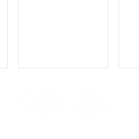
CAA-PB celebra o Dia
Viaj
Internacional da Mulher
mais