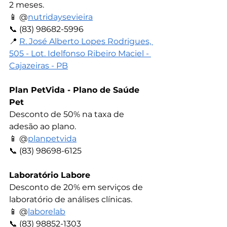
2 meses.
📱 
@
nutridaysevieira
📞 
(83) 98682-5996
📍 
R. José Alberto Lopes Rodrigues, 
505 - Lot. Idelfonso Ribeiro Maciel - 
Cajazeiras - PB
Plan PetVida - Plano de Saúde 
Pet
Desconto de 50% na taxa de 
adesão ao plano.
📱 
@
planpetvida
📞 
(83) 98698-6125
Laboratório Labore
Desconto de 20% em serviços de 
laboratório de análises clínicas.
📱 
@
laborelab
📞 
(83) 98852-1303