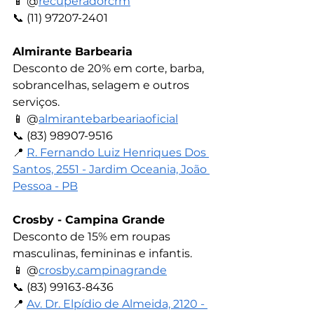
📱 
@
recuperadorcrm
📞 
(11) 97207-2401
Almirante Barbearia
Desconto de 20% em corte, barba, 
sobrancelhas, selagem e outros 
serviços.
📱 
@
almirantebarbeariaoficial
📞 
(83) 98907-9516
📍 
R. Fernando Luiz Henriques Dos 
Santos, 2551 - Jardim Oceania, João 
Pessoa - PB
Crosby - Campina Grande
Desconto de 15% em roupas 
masculinas, femininas e infantis.
📱 
@
crosby.campinagrande
📞 
(83) 99163-8436
📍 
Av. Dr. Elpídio de Almeida, 2120 - 