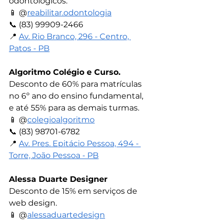
odontológicos.
📱 
@
reabilitar.odontologia
📞 
(83) 99909-2466
📍 
Av. Rio Branco, 296 - Centro, 
Patos - PB
Algoritmo Colégio e Curso.
Desconto de 60% para matrículas 
no 6º ano do ensino fundamental, 
e até 55% para as demais turmas.
📱 
@
colegioalgoritmo
📞 
(83) 98701-6782
📍 
Av. Pres. Epitácio Pessoa, 494 - 
Torre, João Pessoa - PB
Alessa Duarte Designer
Desconto de 15% em serviços de 
web design.
📱 
@
alessaduartedesign