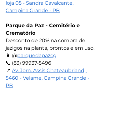
loja 05 - Sandra Cavalcante, 
Campina Grande - PB
Parque da Paz - Cemitério e 
Crematório
Desconto de 20% na compra de 
jazigos na planta, prontos e em uso.
📱 
@
parquedapazcg
📞 
(83) 99937-5496
📍 
Av. Jorn. Assis Chateaubriand, 
5460 - Velame, Campina Grande - 
PB
Óticas Orange - Tambiá
Desconto de 20% na compra de 
óculos de grau completo, lentes 
corretivas, óculos de sol, acessórios, 
ou campanhas da loja.
📱 
@
oticasorangetambia