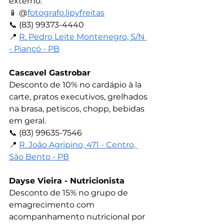
externo.
📱 
@
fotografo.lipyfreitas
📞 
(83) 99373-4440
📍 
R. Pedro Leite Montenegro, S/N 
- Piancó - PB
Cascavel Gastrobar
Desconto de 10% no cardápio à la 
carte, pratos executivos, grelhados 
na brasa, petiscos, chopp, bebidas 
em geral.
📞 
(83) 99635-7546
📍 
R. João Agripino, 471 - Centro, 
São Bento - PB
Dayse Vieira - Nutricionista
Desconto de 15% no grupo de 
emagrecimento com 
acompanhamento nutricional por 