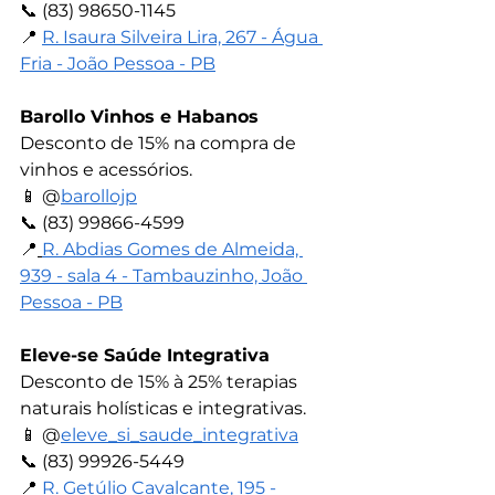
📞 
(83) 98650-1145
📍 
R. Isaura Silveira Lira, 267 - Água 
Fria - João Pessoa - PB
Barollo Vinhos e Habanos
Desconto de 15% na compra de 
vinhos e acessórios.
📱 
@
barollojp
📞 
(83) 99866-4599
📍
R. Abdias Gomes de Almeida, 
939 - sala 4 - Tambauzinho, João 
Pessoa - PB
Eleve-se Saúde Integrativa
Desconto de 15% à 25% terapias 
naturais holísticas e integrativas.
📱 
@
eleve_si_saude_integrativa
📞 
(83) 99926-5449
📍 
R. Getúlio Cavalcante, 195 - 