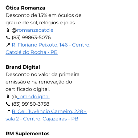
Ótica Romanza
Desconto de 15% em óculos de 
grau e de sol, relógios e joias.
📱 
@
romanzacatole
📞 
(83) 99863-5076
📍 
R. Floriano Peixoto, 146 - Centro, 
Catolé do Rocha - PB
Brand Digital
Desconto no valor da primeira 
emissão e na renovação do 
certificado digital.
📱 
@
_branddigital
📞 
(83) 99150-3758
📍 
R. Cel. Juvêncio Carneiro, 228 - 
sala 2 - Centro, Cajazeiras - PB
RM Suplementos