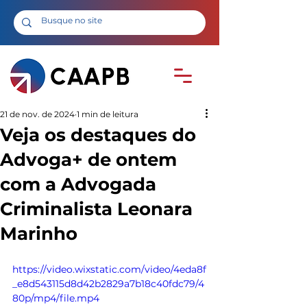
21 de nov. de 2024
1 min de leitura
Veja os destaques do
Advoga+ de ontem
com a Advogada
Criminalista Leonara
Marinho
https://video.wixstatic.com/video/4eda8f
_e8d543115d8d42b2829a7b18c40fdc79/4
80p/mp4/file.mp4