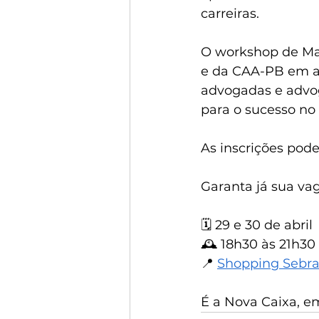
carreiras.
O workshop de Mar
e da CAA-PB em ap
advogadas e advog
para o sucesso no
As inscrições pode
Garanta já sua va
🗓️ 29 e 30 de abril
🕰️ 18h30 às 21h30
📍 
Shopping Sebrae
É a Nova Caixa, e