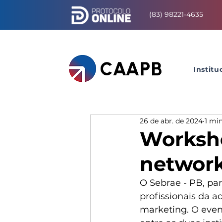
(83) 98221-4635
Institu
26 de abr. de 2024
1 min
Worksho
network
O Sebrae - PB, pa
profissionais da a
marketing. O event