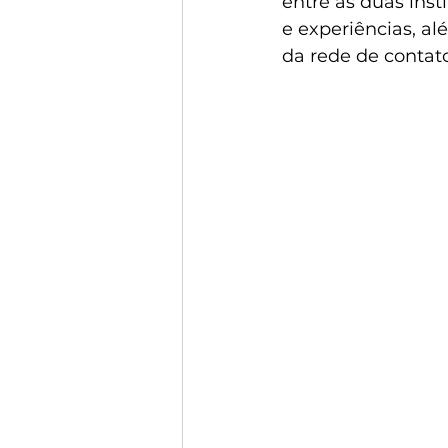
entre as duas ins
e experiências, a
da rede de contato