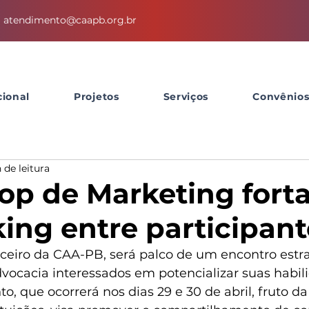
atendimento@caapb.org.br
cional
Projetos
Serviços
Convênio
 de leitura
p de Marketing forta
ing entre participant
rceiro da CAA-PB, será palco de um encontro estra
dvocacia interessados em potencializar suas habil
o, que ocorrerá nos dias 29 e 30 de abril, fruto da