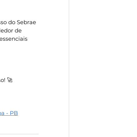
so do Sebrae 
edor de 
ssenciais 
o! 🚀
oa - PB