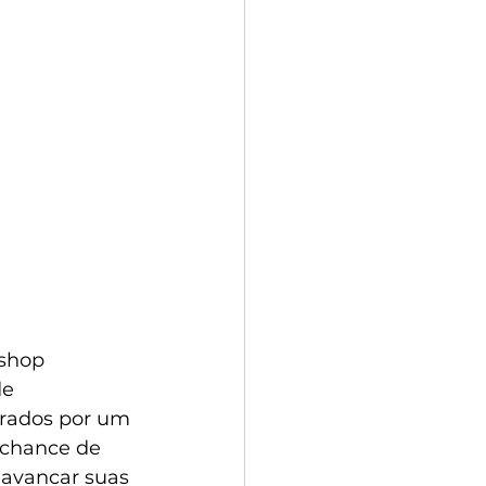
shop 
e 
trados por um 
 chance de 
lavancar suas 