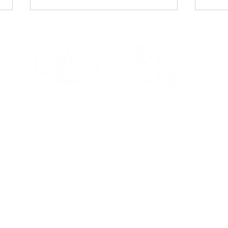
CAA-PB celebra o Dia
Viaj
Internacional da Mulher
mais
Negra Latino-Americana
adv
e Caribenha
Red
Contatos
Ouvidoria
Fale Conosco
s Salões
(83) 98221-4635
atendimento@caapb.org.br