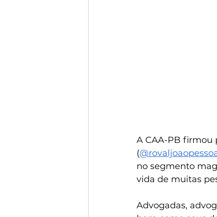
A CAA-PB firmou 
(
@rovaljoaopesso
no segmento magis
vida de muitas pe
Advogadas, advoga