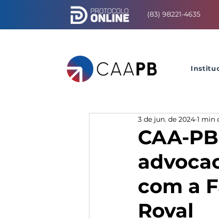
(83) 98221-4635
Institu
3 de jun. de 2024
1 min 
CAA-PB 
advocac
com a F
Roval