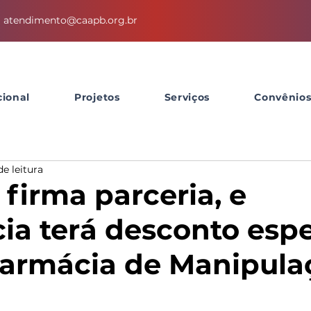
atendimento@caapb.org.br
cional
Projetos
Serviços
Convênio
de leitura
firma parceria, e
ia terá desconto espe
armácia de Manipula